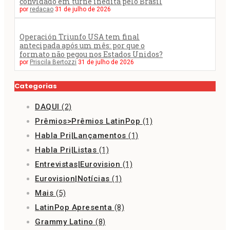
convidado em turnê inédita pelo Brasil
por
redacao
31 de julho de 2026
Operación Triunfo USA tem final
antecipada após um mês: por que o
formato não pegou nos Estados Unidos?
por
Priscila Bertozzi
31 de julho de 2026
Categorias
DAQUI
(2)
Prêmios>Prêmios LatinPop
(1)
Habla Pri|Lançamentos
(1)
Habla Pri|Listas
(1)
Entrevistas|Eurovision
(1)
Eurovision|Notícias
(1)
Mais
(5)
LatinPop Apresenta
(8)
Grammy Latino
(8)