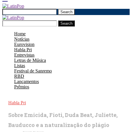
Search
Search
Home
Notícias
Eurovision
Habla Pri
Entrevistas
Letras de Música
Listas
Festival de Sanremo
RBD
Lançamentos
Prêmios
Habla Pri
Sobre Emicida, Fioti, Duda Beat, Juliette,
Bauducco e a naturalização do plágio