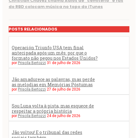
Christian Chávez chama Adiós de “cemitério” e fãs
do RBD colocam música no topo do iTunes
POSTS RELACIONADOS
Operación Triunfo USA tem final
antecipada após um mês: por que o
formato não pegou nos Estados Unidos?
por
Priscila Bertozzi
31 de julho de 2026
Jão amadurece as palavras, mas perde
as melodias em Memórias Póstumas
por
Priscila Bertozzi
27 de julho de 2026
Sou Luna volta à pista, mas esquece de
respeitar a própria história
por
Priscila Bertozzi
24 de julho de 2026
Jão voltou! E o tribunal das redes
sociais também