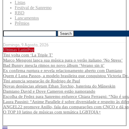
Listas
Festival de Sanremo
RBD
Lançamentos
Prêmios
Search
Domingo, 9 Agosto, 2026
Últimas LatinPop
Tini volta com ‘La Triple T’
Marco Mengoni lança sua música para o verão italiano ‘No Stress’
Bad Bunny mescla ritmos no novo álbum ‘Verano sin ti’
Ex confirma ruptura e revela relacionamento aberto com Damiano
Quem é Luna Passos, a modelo brasileira que conquistou Victoria De.
Tini anuncia separação de Rodrigo de Paul
Novas denúncias afetam Ethan Torchio, baterista do Måneskin
Damiano David e Dove Cameron estão namorando
Escolha de Fedez para Sanremo enfurece Chiara Ferragni: “Não é uma
Laura Pausini: “Anime Parallele é sobre diversidade e respeito às dife
ANGEL22 promove Anillo, fala das comparações com CNCO e dá spoi
O TOP 10 latino de músicas com temática LGBTQIA+