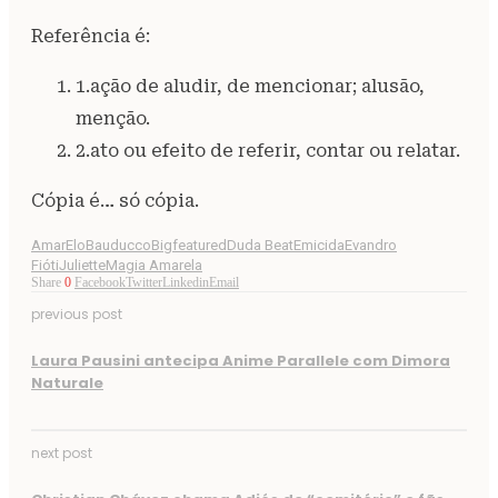
Referência é:
1.ação de aludir, de mencionar; alusão,
menção.
2.ato ou efeito de referir, contar ou relatar.
Cópia é… só cópia.
AmarElo
Bauducco
Bigfeatured
Duda Beat
Emicida
Evandro
Fióti
Juliette
Magia Amarela
Share
0
Facebook
Twitter
Linkedin
Email
previous post
Laura Pausini antecipa Anime Parallele com Dimora
Naturale
next post