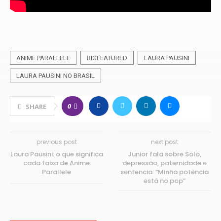
ANIME PARALLELE
BIGFEATURED
LAURA PAUSINI
LAURA PAUSINI NO BRASIL
0
SHARE
previous post
next post
Laura Pausini: o que significa
Junior fala sobre Solo,
cada faixa de Anime
depressão, paternidade e
Parallele
sentencia: “Minha potência
está no pop”