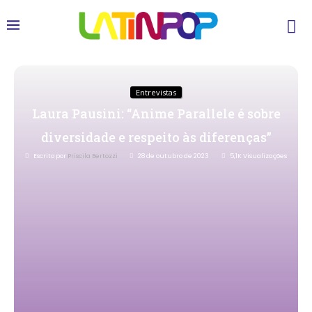
Entrevistas
Laura Pausini: “Anime Parallele é sobre
diversidade e respeito às diferenças”
Escrito por
Priscila Bertozzi
28 de outubro de 2023
5,1K
Visualizações