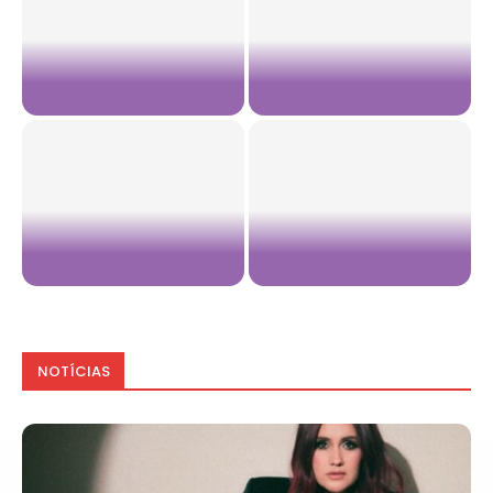
Ricky Martin prepara
primeiro álbum completo de
Shakira em São José do Rio
inéditas em mais de uma...
Preto? O que se sabe sobre...
Xuxa e Laura Pausini farão
Quando Chove é a
São Paulo cantar em
colaboração de Laura Pausini
português, espanhol e...
e Sandy
NOTÍCIAS