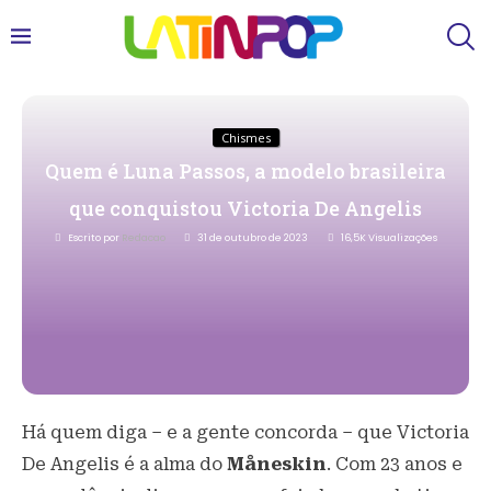
Chismes
Quem é Luna Passos, a modelo brasileira
que conquistou Victoria De Angelis
Escrito por
Redacao
31 de outubro de 2023
16,5K
Visualizações
Há quem diga – e a gente concorda – que Victoria
De Angelis é a alma do
Måneskin
. Com 23 anos e