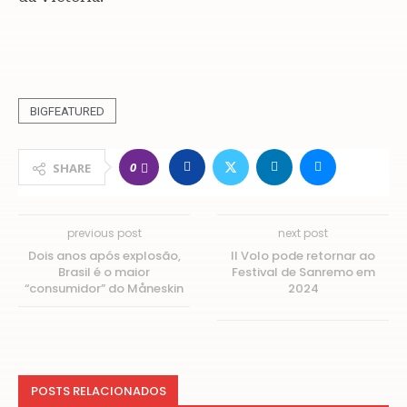
BIGFEATURED
0
SHARE
previous post
next post
Dois anos após explosão,
Il Volo pode retornar ao
Brasil é o maior
Festival de Sanremo em
“consumidor” do Måneskin
2024
POSTS RELACIONADOS