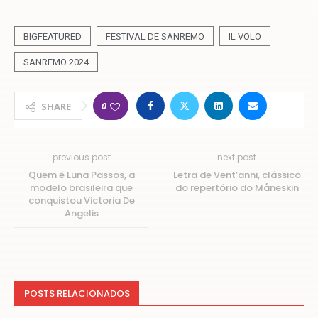
BIGFEATURED
FESTIVAL DE SANREMO
IL VOLO
SANREMO 2024
0
SHARE
previous post
next post
Quem é Luna Passos, a
Letra de Vent’anni, clássico
modelo brasileira que
do repertório do Måneskin
conquistou Victoria De
Angelis
POSTS RELACIONADOS