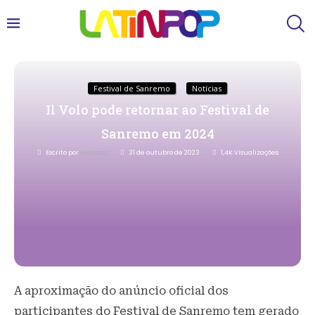
Festival de Sanremo
Notícias
Il Volo pode retornar ao Festival de
Sanremo em 2024
Escrito por
Redacao
31 de outubro de 2023
1,4K
Visualizações
A aproximação do anúncio oficial dos
participantes do Festival de Sanremo tem gerado