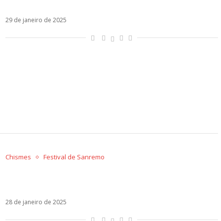
Emis Killa se retira do Festival de Sanremo
29 de janeiro de 2025
Chismes
Festival de Sanremo
Escolha de Fedez para Sanremo enfurece
Chiara Ferragni: “Não é uma pessoa legal”
28 de janeiro de 2025