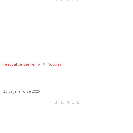
Festival de Sanremo
Notícias
Gaia levará Toquinho para o Festival de
Sanremo
23 de janeiro de 2025