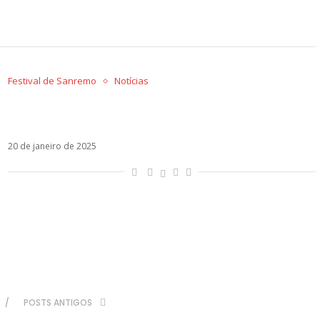
Festival de Sanremo
Notícias
Achille Lauro, Gaia, Giorgia: quem são os
favoritos para ganhar o Festival de Sanremo?
20 de janeiro de 2025
POSTS ANTIGOS