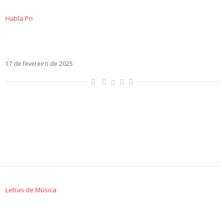
Habla Pri
Resultado do Festival de Sanremo mostra
reflexo social da Itália
17 de fevereiro de 2025
Letras de Música
Letra de Balorda Nostalgia, a música de Olly
que venceu o Festival de Sanremo