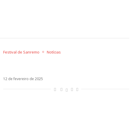
Festival de Sanremo
Notícias
Sanremo tem abertura morna e confirma
favoritos. Ouça a playlist!
12 de fevereiro de 2025