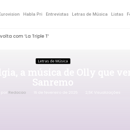
Eurovision
Habla Pri
Entrevistas
Letras de Música
Listas
F
 volta com ‘La Triple T’
Letras de Música
lgia, a música de Olly que ve
Sanremo
o por
Redacao
16 de fevereiro de 2025
2,5K
Visualizações