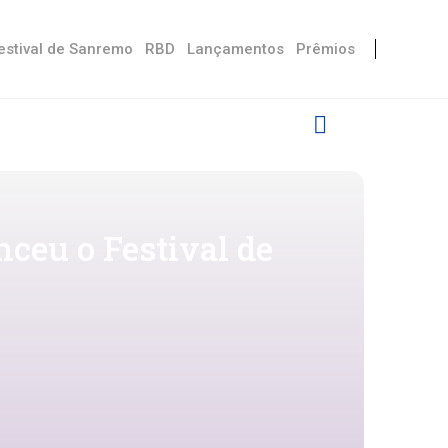
estival de Sanremo
RBD
Lançamentos
Prêmios
nceu o Festival de