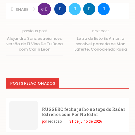
0
SHARE
previous post
next post
Alejandro Sanz estreia nova
Letra de Esto Es Amor, a
versão de El Vino De Tu Boca
sensível parceria de Mon
com Carín León
Laferte, Conociendo Rusia
POSTS RELACIONADOS
RUGGERO fecha julho no topo do Radar
Estrenos com Por No Estar
por
redacao
31 de julho de 2026