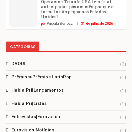
Operación Triunfo USA tem final
antecipada após um mês: por que o
formato não pegou nos Estados
Unidos?
por
Priscila Bertozzi
31 de julho de 2026
CATEGORIAS
(2)
DAQUI
(1)
Prêmios>Prêmios LatinPop
(1)
Habla Pri|Lançamentos
(1)
Habla Pri|Listas
(1)
Entrevistas|Eurovision
(1)
Eurovision|Notícias