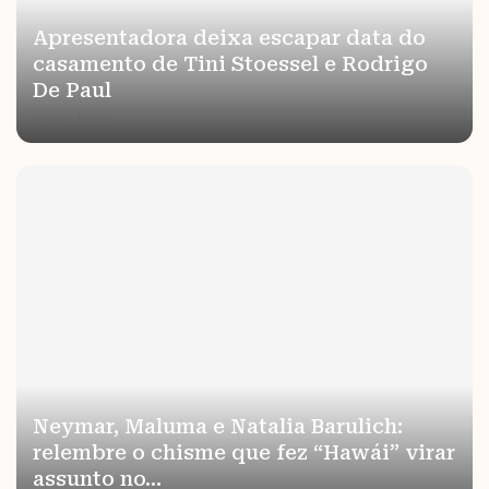
Apresentadora deixa escapar data do
casamento de Tini Stoessel e Rodrigo
De Paul
por
redacao
Neymar, Maluma e Natalia Barulich:
relembre o chisme que fez “Hawái” virar
assunto no...