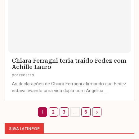
Chiara Ferragni teria traído Fedez com
Achille Lauro
por
redacao
As declarações de Chiara Ferragni afirmando que Fedez
estava levando uma vida dupla com Angelica …
1
2
3
…
6
SIGA LATINPOP