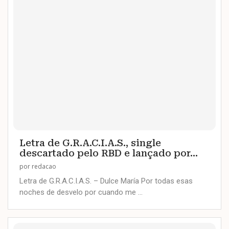
Letra de G.R.A.C.I.A.S., single
descartado pelo RBD e lançado por...
por
redacao
Letra de G.R.A.C.I.A.S. – Dulce María Por todas esas
noches de desvelo por cuando me …