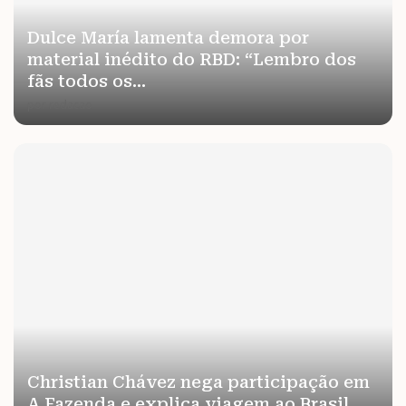
Dulce María lamenta demora por
material inédito do RBD: “Lembro dos
fãs todos os...
por
redacao
Christian Chávez nega participação em
A Fazenda e explica viagem ao Brasil