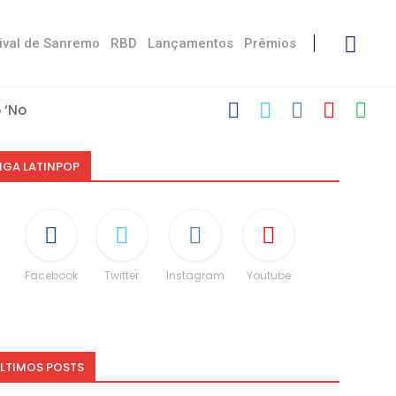
ival de Sanremo
RBD
Lançamentos
Prêmios
‘No Stress’
com Damiano
 Victoria De...
Måneskin
i: “Não é uma...
speito às diferenças”
O e dá spoiler...
IGA LATINPOP
Facebook
Twitter
Instagram
Youtube
LTIMOS POSTS