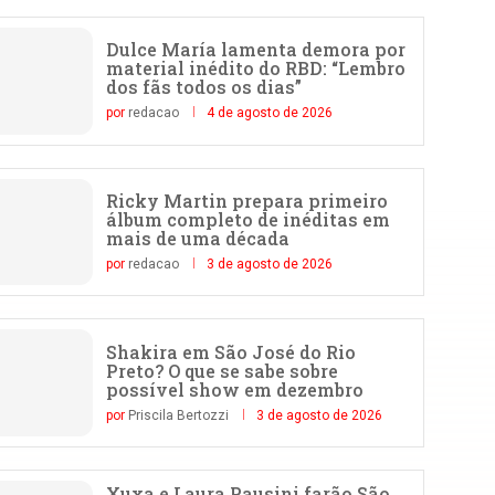
Dulce María lamenta demora por
material inédito do RBD: “Lembro
dos fãs todos os dias”
por
redacao
4 de agosto de 2026
Ricky Martin prepara primeiro
álbum completo de inéditas em
mais de uma década
por
redacao
3 de agosto de 2026
Shakira em São José do Rio
Preto? O que se sabe sobre
possível show em dezembro
por
Priscila Bertozzi
3 de agosto de 2026
Xuxa e Laura Pausini farão São