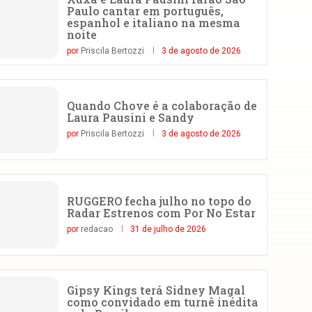
Paulo cantar em português,
espanhol e italiano na mesma
noite
por
Priscila Bertozzi
3 de agosto de 2026
Quando Chove é a colaboração de
Laura Pausini e Sandy
por
Priscila Bertozzi
3 de agosto de 2026
RUGGERO fecha julho no topo do
Radar Estrenos com Por No Estar
por
redacao
31 de julho de 2026
Gipsy Kings terá Sidney Magal
como convidado em turnê inédita