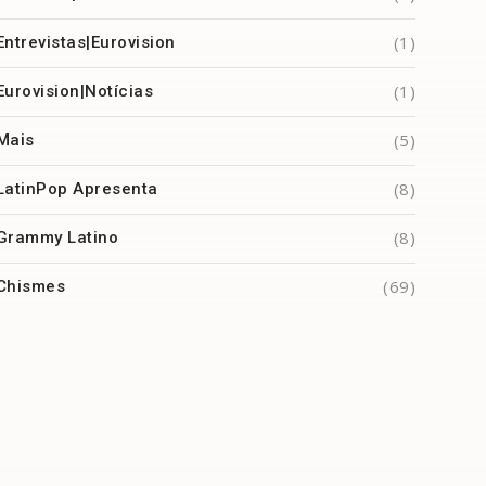
(1)
Entrevistas|Eurovision
(1)
Eurovision|Notícias
(5)
Mais
(8)
LatinPop Apresenta
(8)
Grammy Latino
(69)
Chismes