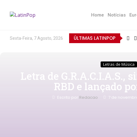
Home
Notícias
Eur
ÚLTIMAS LATINPOP
Sexta-Feira, 7 Agosto, 2026
Letras de Música
Letra de G.R.A.C.I.A.S., 
RBD e lançado po
Escrito por
Redacao
7 de novembr