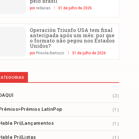
pelo Brasil
por
redacao
31 de julho de 2026
Operación Triunfo USA tem final
antecipada após um mês: por que
o formato não pegou nos Estados
Unidos?
por
Priscila Bertozzi
31 de julho de 2026
ATEGORIAS
(2)
DAQUI
(1)
Prêmios>Prêmios LatinPop
(1)
Habla Pri|Lançamentos
(1)
Habla Pri|Listas