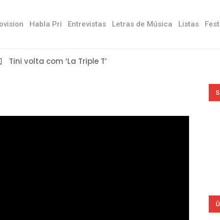
ovision
Habla Pri
Entrevistas
Letras de Música
Listas
Fest
Tini volta com ‘La Triple T’
S
Ú