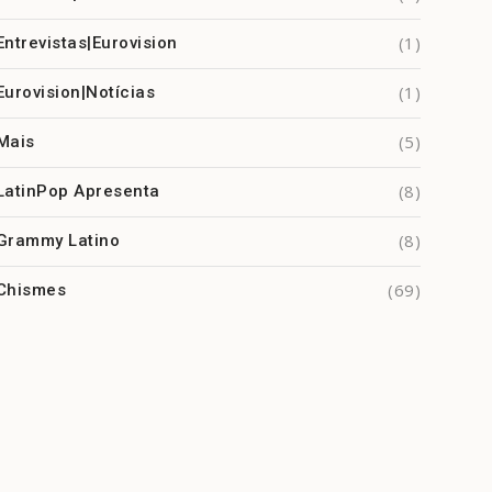
(1)
Entrevistas|Eurovision
(1)
Eurovision|Notícias
(5)
Mais
(8)
LatinPop Apresenta
(8)
Grammy Latino
(69)
Chismes