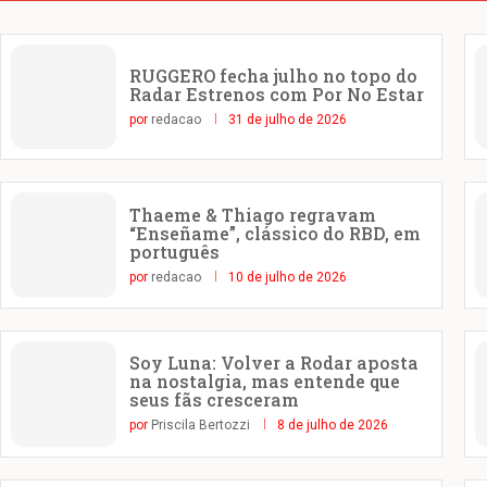
RUGGERO fecha julho no topo do
Radar Estrenos com Por No Estar
por
redacao
31 de julho de 2026
Thaeme & Thiago regravam
“Enseñame”, clássico do RBD, em
português
por
redacao
10 de julho de 2026
Soy Luna: Volver a Rodar aposta
na nostalgia, mas entende que
seus fãs cresceram
por
Priscila Bertozzi
8 de julho de 2026