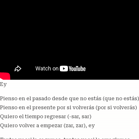
Ey
Pienso en el pasado desde que no estás (que no estás
Pienso en el presente por si volverás (por si volverás)
Quiero el tiempo regresar (-sar, sar)
Quiero volver a empezar (zar, zar), ey