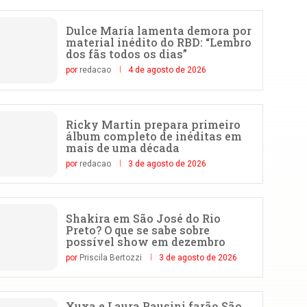
Dulce María lamenta demora por
material inédito do RBD: “Lembro
dos fãs todos os dias”
por
redacao
4 de agosto de 2026
Ricky Martin prepara primeiro
álbum completo de inéditas em
mais de uma década
por
redacao
3 de agosto de 2026
Shakira em São José do Rio
Preto? O que se sabe sobre
possível show em dezembro
por
Priscila Bertozzi
3 de agosto de 2026
Xuxa e Laura Pausini farão São