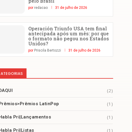
pelo Brasil
por
redacao
31 de julho de 2026
Operación Triunfo USA tem final
antecipada após um mês: por que
o formato não pegou nos Estados
Unidos?
por
Priscila Bertozzi
31 de julho de 2026
ATEGORIAS
(2)
DAQUI
(1)
Prêmios>Prêmios LatinPop
(1)
Habla Pri|Lançamentos
(1)
Habla Pri|Listas