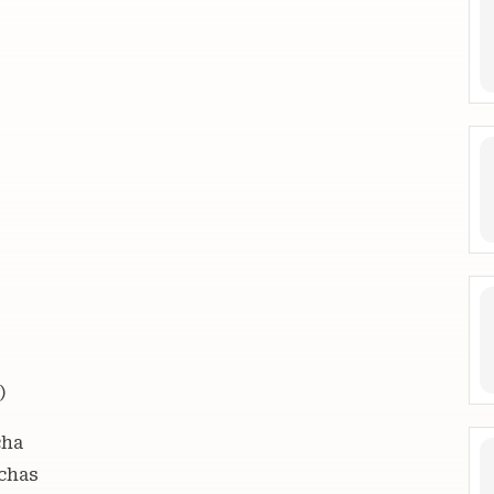
)
cha
chas