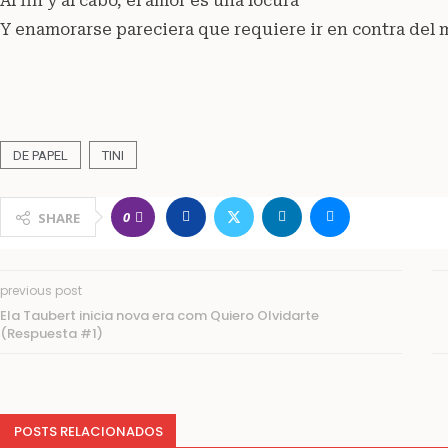
Al fin y al cabo, el amor es una locura
Y enamorarse pareciera que requiere ir en contra del
DE PAPEL
TINI
0
SHARE
previous post
Ela Taubert inicia nova era com Quiero Olvidarte
(Respuesta #1)
POSTS RELACIONADOS