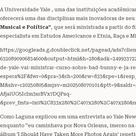
A Universidade Yale , uma das instituições acadêmic
oferecerá uma das disciplinas mais inovadoras de seu c
Musical e Política”
, que será ministrada a partir do 
especialista em Estudos Americanos e Etnia, Raça e M
https://googleads.g.doubleclick.net/pagead/ads?clie
6320890906834600&output=html&h=280&adk=24993372
de-yale-vai-ministrar-curso-sobre-bad-bunny-e-ja-reg
espera%2F&fwr=0&pra=3&rh=200&rw=833&rpe=1&re
M&shv=r20250805&mjsv=m202508070101&ptt=9&sald
AfjaiUG5IcIm3srBVx7DQPsq-
&prev_fmts=0x0%2C833x280%2C407x280%2C407x280&
Como Laguna explicou em uma entrevista ao Yale News
enquanto “eu caminhava por Nova Orleans, imerso na 
álbum ‘I Should Have Taken More Photos Again’ repet