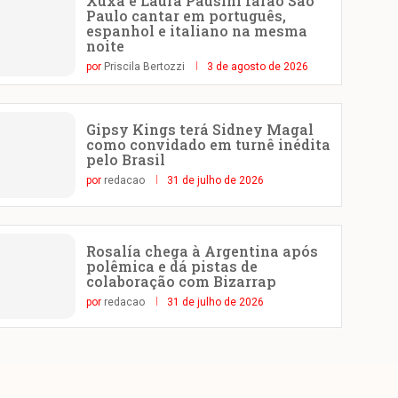
Xuxa e Laura Pausini farão São
Paulo cantar em português,
espanhol e italiano na mesma
noite
por
Priscila Bertozzi
3 de agosto de 2026
Gipsy Kings terá Sidney Magal
como convidado em turnê inédita
pelo Brasil
por
redacao
31 de julho de 2026
Rosalía chega à Argentina após
polêmica e dá pistas de
colaboração com Bizarrap
por
redacao
31 de julho de 2026