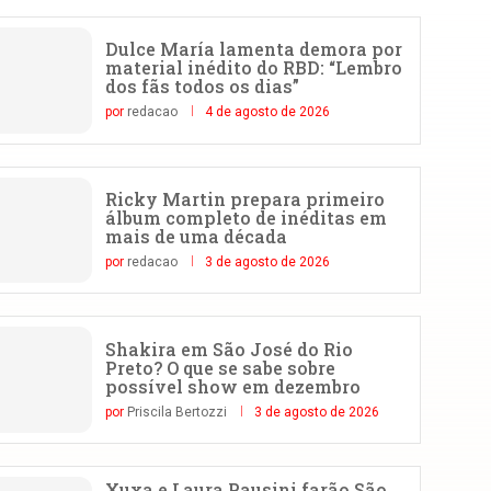
Dulce María lamenta demora por
material inédito do RBD: “Lembro
dos fãs todos os dias”
por
redacao
4 de agosto de 2026
Ricky Martin prepara primeiro
álbum completo de inéditas em
mais de uma década
por
redacao
3 de agosto de 2026
Shakira em São José do Rio
Preto? O que se sabe sobre
possível show em dezembro
por
Priscila Bertozzi
3 de agosto de 2026
Xuxa e Laura Pausini farão São