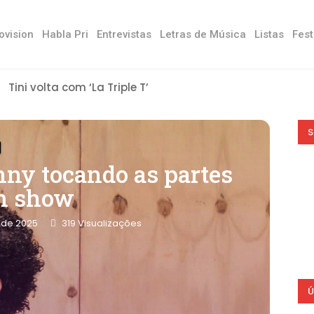
ovision
Habla Pri
Entrevistas
Letras de Música
Listas
Fest
Tini volta com ‘La Triple T’
S
nny tocando as partes
m show
 de 2025
319
Visualizações
Ú