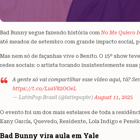
Bad Bunny segue fazendo história com
No Me Quiero Ir
até meados de setembro com grande impacto social, po
Mas nem só de façanhas vive o Benito. O 15º show tev
redes sociais: o artista tocando insistentemente suas
A gente só vai compartilhar esse vídeo aqui, tá? 
https://t.co/LusV82OOeL
— LatinPop Brasil (@latinpopbr)
August 11, 2025
O evento foi um dos mais estelares de toda a residênc
Kany García, Quevedo, Residente, Lola Indigo e Penél
Bad Bunny vira aula em Yale