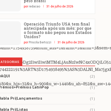
pelo Brasil
por
redacao
31 de julho de 2026
Operación Triunfo USA tem final
antecipada após um mês: por que
o formato não pegou nos Estados
Unidos?
por
Priscila Bertozzi
31 de julho de 2026
0&lmt=1754938739&num_ads=1&rafmt=1&armr=3&sem=m
ATEGORIAS
TkuMC4wIiwieDg2IiwiIiwiMTM4LjAuNzIwNC4xODQiL
D1744222191%3ART%3D1754938495%3AS%3DALNI_Ma7j
(2)
DAQUI
tz=-180&u_his=32&u_h=900&u_w=1440&u_ah=852&u_a
(1)
Prêmios>Prêmios LatinPop
(1)
Habla Pri|Lançamentos
(1)
Habla Pri|Listas