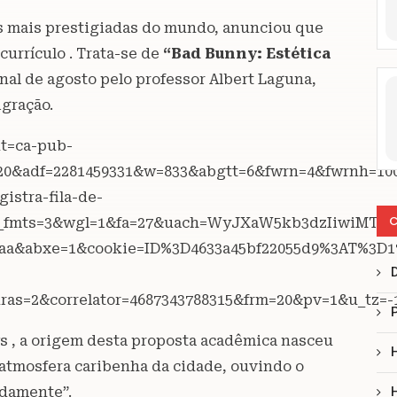
as mais prestigiadas do mundo, anunciou que
urrículo . Trata-se de
“Bad Bunny: Estética
final de agosto pelo professor Albert Laguna,
igração.
nt=ca-pub-
20&adf=2281459331&w=833&abgtt=6&fwrn=4&fwrnh=10
istra-fila-de-
C
sp_fmts=3&wgl=1&fa=27&uach=WyJXaW5kb3dzIiwiM
r=aa&abxe=1&cookie=ID%3D4633a45bf22055d9%3AT%3
nras=2&correlator=4687343788315&frm=20&pv=1&u_
 , a origem desta proposta acadêmica nasceu
atmosfera caribenha da cidade, ouvindo o
idamente”.