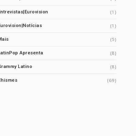
(1)
Entrevistas|Eurovision
(1)
Eurovision|Notícias
(5)
Mais
(8)
LatinPop Apresenta
(8)
Grammy Latino
(69)
Chismes