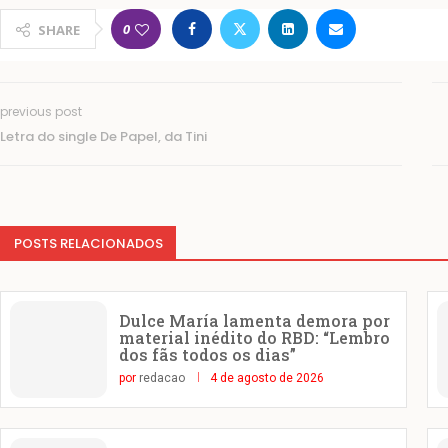
0
SHARE
previous post
Letra do single De Papel, da Tini
POSTS RELACIONADOS
Dulce María lamenta demora por
material inédito do RBD: “Lembro
dos fãs todos os dias”
por
redacao
4 de agosto de 2026