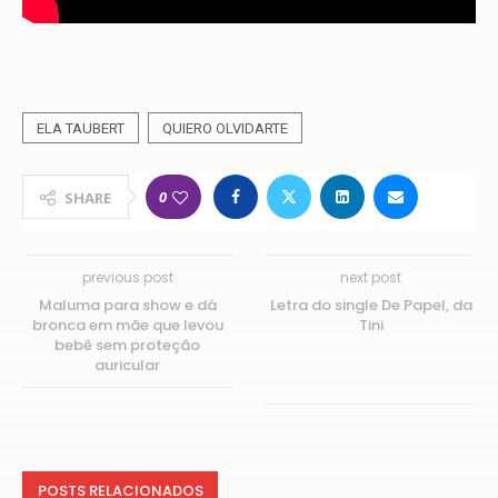
ELA TAUBERT
QUIERO OLVIDARTE
0
SHARE
previous post
next post
Maluma para show e dá
Letra do single De Papel, da
bronca em mãe que levou
Tini
bebê sem proteção
auricular
POSTS RELACIONADOS