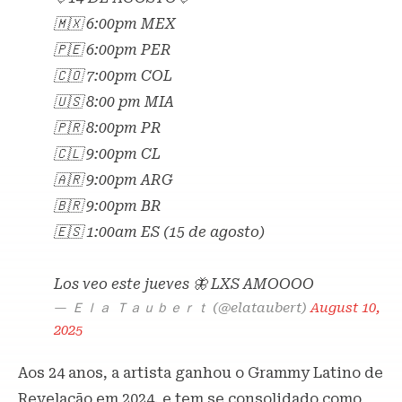
🇲🇽 6:00pm MEX
🇵🇪 6:00pm PER
🇨🇴 7:00pm COL
🇺🇸 8:00 pm MIA
🇵🇷 8:00pm PR
🇨🇱 9:00pm CL
🇦🇷 9:00pm ARG
🇧🇷 9:00pm BR
🇪🇸 1:00am ES (15 de agosto)
Los veo este jueves 🦋 LXS AMOOOO
— Ｅｌａ Ｔａｕｂｅｒｔ (@elataubert)
August 10,
2025
Aos 24 anos, a artista ganhou o Grammy Latino de
Revelação em 2024, e tem se consolidado como