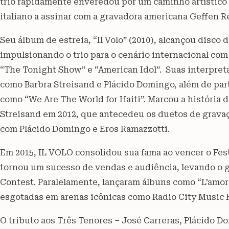
trio rapidamente enveredou por um caminho artístico i
italiano a assinar com a gravadora americana Geffen R
Seu álbum de estreia, “Il Volo” (2010), alcançou disco 
impulsionando o trio para o cenário internacional c
“The Tonight Show” e “American Idol”. Suas interpret
como Barbra Streisand e Plácido Domingo, além de pa
como “We Are The World for Haiti”. Marcou a história 
Streisand em 2012, que antecedeu os duetos de grava
com Plácido Domingo e Eros Ramazzotti.
Em 2015, IL VOLO consolidou sua fama ao vencer o Fe
tornou um sucesso de vendas e audiência, levando o g
Contest. Paralelamente, lançaram álbuns como “L’amor
esgotadas em arenas icônicas como Radio City Music H
O tributo aos Três Tenores – José Carreras, Plácido Do