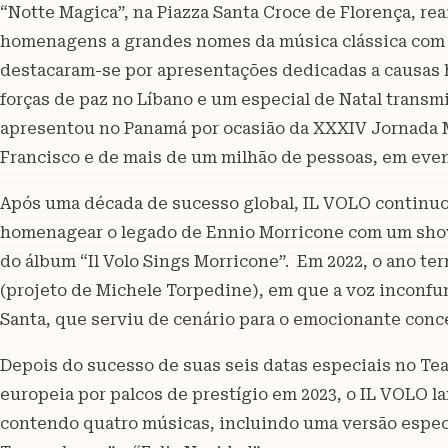
“Notte Magica”, na Piazza Santa Croce de Florença, re
homenagens a grandes nomes da música clássica com 
destacaram-se por apresentações dedicadas a causas 
forças de paz no Líbano e um especial de Natal transmit
apresentou no Panamá por ocasião da XXXIV Jornada 
Francisco e de mais de um milhão de pessoas, em even
Após uma década de sucesso global, IL VOLO continu
homenagear o legado de Ennio Morricone com um show
do álbum “Il Volo Sings Morricone”. Em 2022, o ano te
(projeto de Michele Torpedine), em que a voz inconfun
Santa, que serviu de cenário para o emocionante conce
Depois do sucesso de suas seis datas especiais no Tea
europeia por palcos de prestígio em 2023, o IL VOLO l
contendo quatro músicas, incluindo uma versão espec