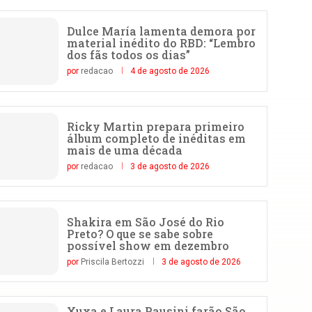
Dulce María lamenta demora por
material inédito do RBD: “Lembro
dos fãs todos os dias”
por
redacao
4 de agosto de 2026
Ricky Martin prepara primeiro
álbum completo de inéditas em
mais de uma década
por
redacao
3 de agosto de 2026
Shakira em São José do Rio
Preto? O que se sabe sobre
possível show em dezembro
por
Priscila Bertozzi
3 de agosto de 2026
Xuxa e Laura Pausini farão São