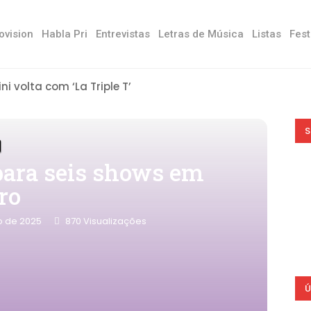
ovision
Habla Pri
Entrevistas
Letras de Música
Listas
Fest
ini volta com ‘La Triple T’
S
 para seis shows em
ro
ro de 2025
870
Visualizações
Ú