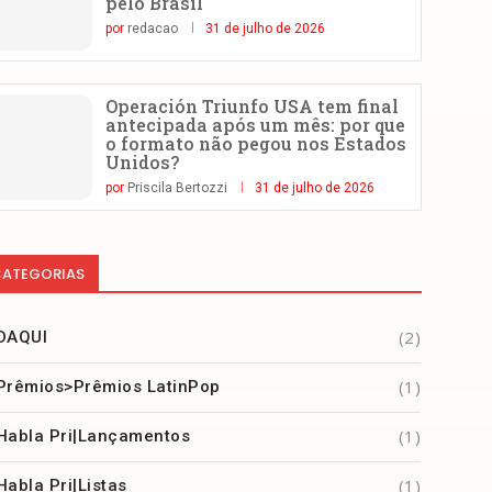
pelo Brasil
por
redacao
31 de julho de 2026
Operación Triunfo USA tem final
antecipada após um mês: por que
o formato não pegou nos Estados
Unidos?
por
Priscila Bertozzi
31 de julho de 2026
ATEGORIAS
(2)
DAQUI
(1)
Prêmios>Prêmios LatinPop
(1)
Habla Pri|Lançamentos
(1)
Habla Pri|Listas