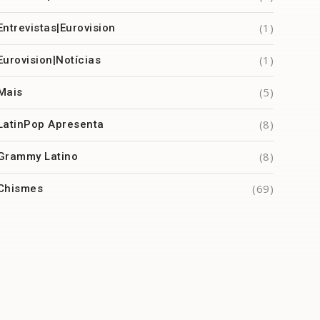
(1)
Entrevistas|Eurovision
(1)
Eurovision|Notícias
(5)
Mais
(8)
LatinPop Apresenta
(8)
Grammy Latino
(69)
Chismes