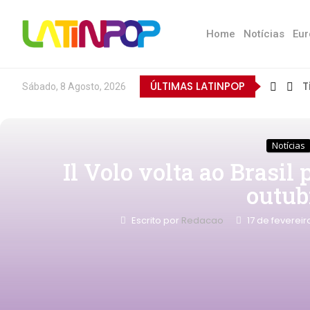
Home
Notícias
Eur
ÚLTIMAS LATINPOP
T
Sábado, 8 Agosto, 2026
Notícias
Il Volo volta ao Brasil
outub
Escrito por
Redacao
17 de feverei