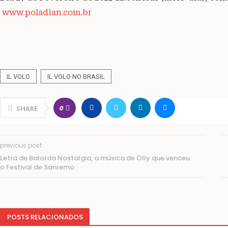
www.poladian.com.br
IL VOLO
IL VOLO NO BRASIL
0
SHARE
previous post
Letra de Balorda Nostalgia, a música de Olly que venceu
o Festival de Sanremo
POSTS RELACIONADOS