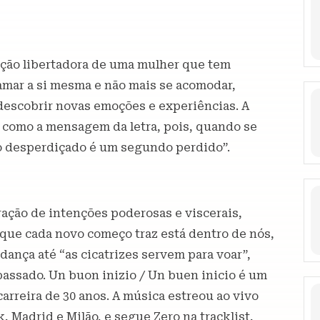
anção libertadora de uma mulher que tem
amar a si mesma e não mais se acomodar,
descobrir novas emoções e experiências. A
 como a mensagem da letra, pois, quando se
o desperdiçado é um segundo perdido”.
ração de intenções poderosas e viscerais,
 que cada novo começo traz está dentro de nós,
ça até “as cicatrizes servem para voar”,
 passado. Un buon inizio / Un buen inicio é um
carreira de 30 anos. A música estreou ao vivo
, Madrid e Milão, e segue Zero na tracklist,