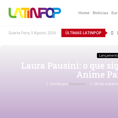
Home
Notícias
Eur
ÚLTIMAS LATINPOP
Quarta-Feira, 5 Agosto, 2026
Lançament
Laura Pausini: o que sig
Anime Par
Escrito por
Redacao
28 de outubr