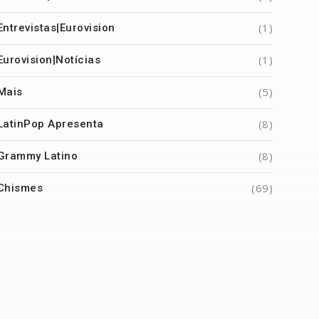
(1)
Entrevistas|Eurovision
(1)
Eurovision|Notícias
(5)
Mais
(8)
LatinPop Apresenta
(8)
Grammy Latino
(69)
Chismes