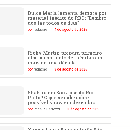
Dulce María lamenta demora por
material inédito do RBD: “Lembro
dos fãs todos os dias”
por
redacao
4 de agosto de 2026
Ricky Martin prepara primeiro
álbum completo de inéditas em
mais de uma década
por
redacao
3 de agosto de 2026
Shakira em São José do Rio
Preto? O que se sabe sobre
possível show em dezembro
por
Priscila Bertozzi
3 de agosto de 2026
Xuxa e Laura Pausini farão São