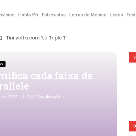
ovision
Habla Pri
Entrevistas
Letras de Música
Listas
Fest
Tini volta com ‘La Triple T’
S
os
nifica cada faixa de
allele
o de 2023
1,4K
Visualizações
Ú