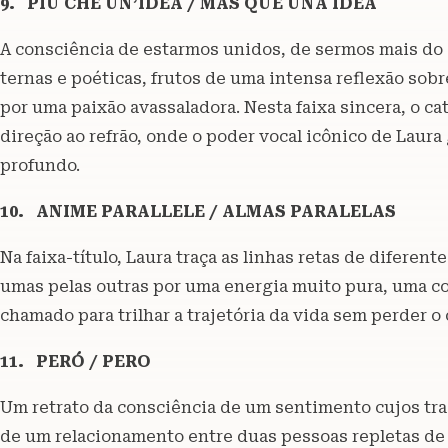
9. PIÙ CHE UN’IDEA / MÁS QUE UNA IDEA
A consciência de estarmos unidos, de sermos mais do
ternas e poéticas, frutos de uma intensa reflexão so
por uma paixão avassaladora. Nesta faixa sincera, o ca
direção ao refrão, onde o poder vocal icônico de Laur
profundo.
10. ANIME PARALLELE / ALMAS PARALELAS
Na faixa-título, Laura traça as linhas retas de diferen
umas pelas outras por uma energia muito pura, uma co
chamado para trilhar a trajetória da vida sem perder o
11. PERÓ / PERO
Um retrato da consciência de um sentimento cujos tra
de um relacionamento entre duas pessoas repletas de