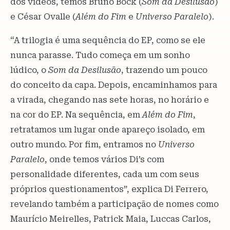
dos vídeos, temos Bruno Bock (
Som da Desilusão
)
e César Ovalle (
Além do Fim
e
Universo Paralelo
).
“A trilogia é uma sequência do EP, como se ele
nunca parasse. Tudo começa em um sonho
lúdico, o
Som da Desilusão
, trazendo um pouco
do conceito da capa. Depois, encaminhamos para
a virada, chegando nas sete horas, no horário e
na cor do EP. Na sequência, em
Além do Fim
,
retratamos um lugar onde apareço isolado, em
outro mundo. Por fim, entramos no
Universo
Paralelo
, onde temos vários Di’s com
personalidade diferentes, cada um com seus
próprios questionamentos”, explica Di Ferrero,
revelando também a participação de nomes como
Maurício Meirelles, Patrick Maia, Luccas Carlos,