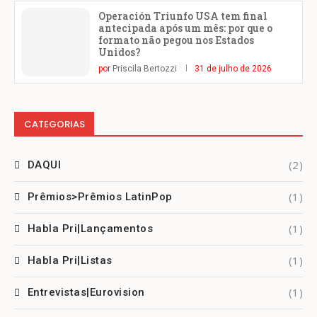
Operación Triunfo USA tem final
antecipada após um mês: por que o
formato não pegou nos Estados
Unidos?
por
Priscila Bertozzi
31 de julho de 2026
CATEGORIAS
(2)
DAQUI
(1)
Prêmios>Prêmios LatinPop
(1)
Habla Pri|Lançamentos
(1)
Habla Pri|Listas
(1)
Entrevistas|Eurovision