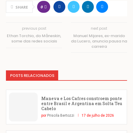
0
SHARE
previous post
next post
Ethan Torchio, do Måneskin,
Manuel Mijares, ex-marido
some das redes sociais
da Lucero, anuncia pausa na
carreira
POSTS RELACIONADOS
Maneva e Los Cafres constroem ponte
entre Brasil e Argentina em Solta Teu
Cabelo
por
Priscila Bertozzi
17 de julho de 2026