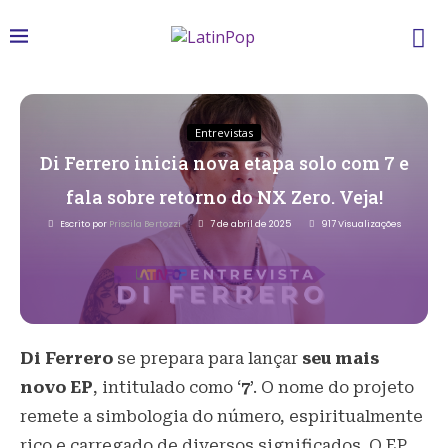
Entrevistas
Di Ferrero inicia nova etapa solo com 7 e
fala sobre retorno do NX Zero. Veja!
Escrito por
Priscila Bertozzi
7 de abril de 2025
917
Visualizações
Di Ferrero
se prepara para lançar
seu mais
novo EP
, intitulado como ‘
7
’. O nome do projeto
remete a simbologia do número, espiritualmente
rico e carregado de diversos significados. O EP