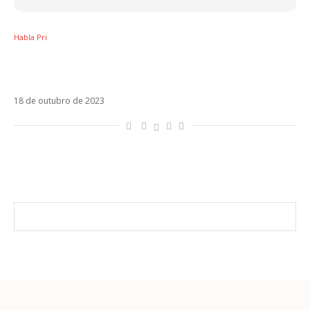
Habla Pri
Sobre Emicida, Fioti, Duda Beat, Juliette,
Bauducco e a naturalização do plágio
18 de outubro de 2023