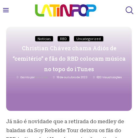
Notícias
RBD
Uncategorized
Christian Chávez chama Adiós de
“cemitério” e fãs do RBD colocam música
no topo do iTunes
Escrito por
Redacao
18 de outubro de 2023
820
Visualizações
Já não é novidade que a retirada do medley de
baladas da Soy Rebelde Tour deixou os fãs do