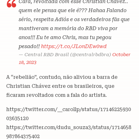
Cara, revoltada com esse Christian Chávez..
quem ele pensa que ele é??? Hahaa Falando
sério, respeita Adiós e os verdadeiros fãs que
mantiveram a memória do RBD viva por
anos!!! Eu te amo Chris, mas tu pegou
pesado!!
https://t.co/JLonDEw0wd
— Central RBD Brasil (@centralrbdbra)
October
18, 2023
A “rebelião”, contudo, não aliviou a barra de
Christian Chávez entre os brasileiros, que
ficaram revoltados com a fala do artista.
https://twitter.com/__carollp/status/17146225930
03635120
https://twitter.com/dudu_souza3/status/1714658
987864375402