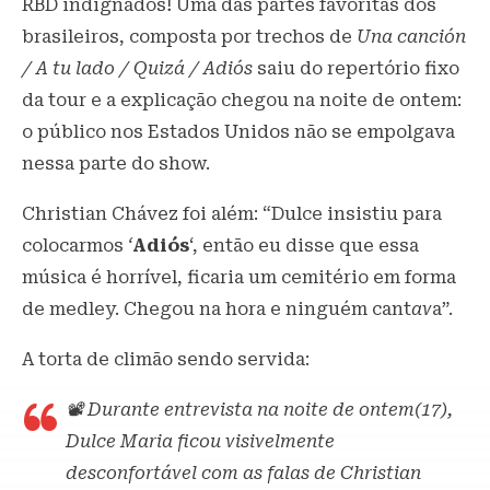
RBD indignados! Uma das partes favoritas dos
brasileiros, composta por trechos de
Una canción
/ A tu lado / Quizá / Adiós
saiu do repertório fixo
da tour e a explicação chegou na noite de ontem:
o público nos Estados Unidos não se empolgava
nessa parte do show.
Christian Chávez foi além: “Dulce insistiu para
colocarmos
‘
Adiós
‘, então eu disse que essa
música é horrível, ficaria um cemitério em forma
de medley. Chegou na hora e ninguém cant
av
a”.
A torta de climão sendo servida:
📽️ Durante entrevista na noite de ontem(17),
Dulce Maria ficou visivelmente
desconfortável com as falas de Christian