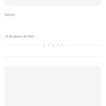
Notícias
Com Alok e Luis Fonsi, Juliette decola para
carreira internacional em Un Ratito
14 de janeiro de 2022