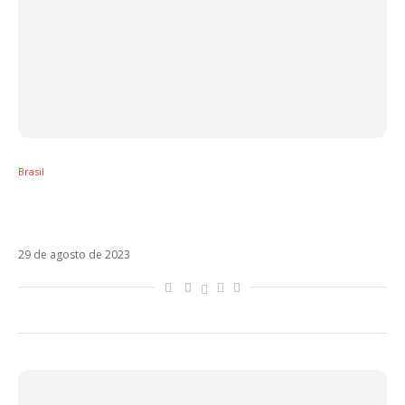
Brasil
Juliette coloca Ciclone no TOP 5 de estreias
globais do Spotify
29 de agosto de 2023