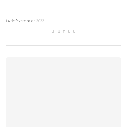
Alok, Luis Fonsi, Juliette, Lenny Tavarez e
Lunay estreiam clipe de Un Ratito
14 de fevereiro de 2022