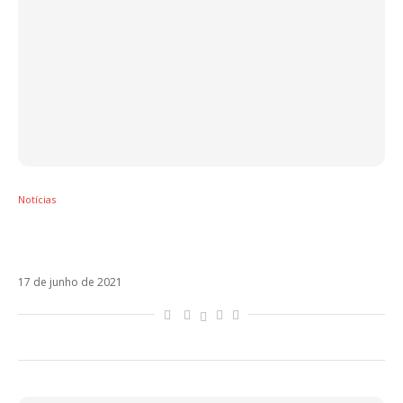
Notícias
Luan Santana estreia amanhã clipe com ex
de Maluma
17 de junho de 2021