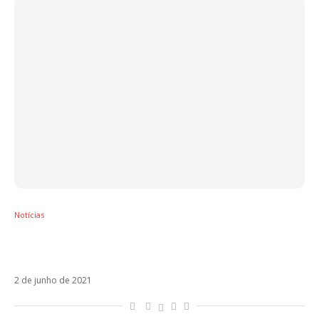
Notícias
Ex de Maluma substitui Juliette em clipe de
Luan Santana
2 de junho de 2021