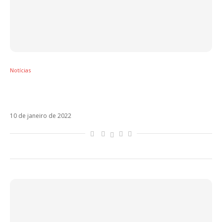
Notícias
Luis Fonsi e Lunay estarão em single com
Juliette e Alok, diz colunista
10 de janeiro de 2022