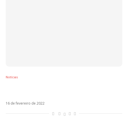
Notícias
Nem gravadora explica sumiço de Luis Fonsi
em clipe com Alok e Juliette
16 de fevereiro de 2022