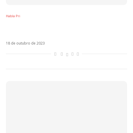
Habla Pri
Sobre Emicida, Fioti, Duda Beat, Juliette,
Bauducco e a naturalização do plágio
18 de outubro de 2023