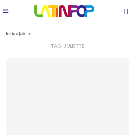
Início
»
Juliette
TAG:
JULIETTE