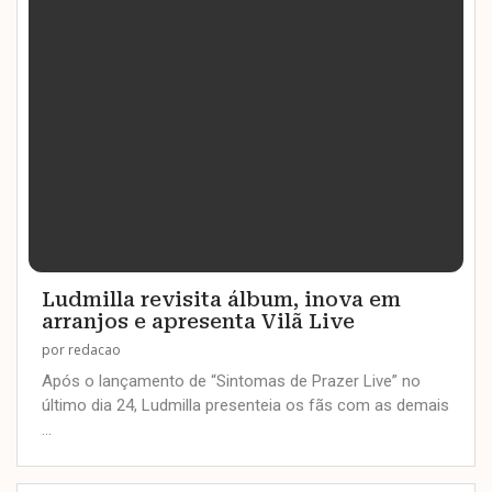
Ludmilla revisita álbum, inova em
arranjos e apresenta Vilã Live
por
redacao
Após o lançamento de “Sintomas de Prazer Live” no
último dia 24, Ludmilla presenteia os fãs com as demais
…