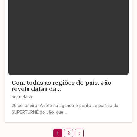
Com todas as regiões do país, Jão
revela datas da...
por
redacao
20 de janeiro! Anote na agenda o ponto de partida da
SUPERTURNÊ do Jão, que …
1
2