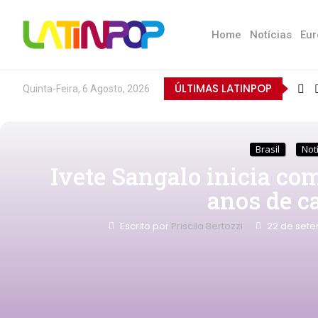
Home
Notícias
Eur
ÚLTIMAS LATINPOP
Quinta-Feira, 6 Agosto, 2026
Brasil
Not
Ivete Sangalo inicia c
anos de ca
Escrito por
Priscila Bertozzi
22 de set