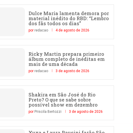
Dulce María lamenta demora por
material inédito do RBD: “Lembro
dos fãs todos os dias”
por
redacao
4 de agosto de 2026
Ricky Martin prepara primeiro
álbum completo de inéditas em
mais de uma década
por
redacao
3 de agosto de 2026
Shakira em São José do Rio
Preto? O que se sabe sobre
possível show em dezembro
por
Priscila Bertozzi
3 de agosto de 2026
Xuxa e Laura Pausini farão São