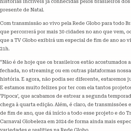
histórias incríveis já conhecidas pelos brasileiros do
presente de Natal.
Com transmissão ao vivo pela Rede Globo para todo Bra
que percorrerá por mais 30 cidades no ano que vem, o
que a TV Globo exibirá um especial de fim de ano ao v
21h.
“Não é de hoje que os brasileiros estão acostumados a 
fechada, no streaming ou em outras plataformas nossas
história. E agora, não podia ser diferente, estaremos 
E estamos muito felizes por ter com ela tantos projet
‘Pipoca’, que acabamos de estrear a segunda temporad
chega à quarta edição. Além, é claro, de transmissões 
de fim de ano, que dá início a todo esse projeto e do T
Carnaval Globeleza em 2024 de forma ainda mais especi
variedades e realities na Rede Globo.