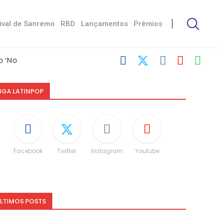
ival de Sanremo
RBD
Lançamentos
Prêmios
 ‘No Stress’
’
 com Damiano
 Victoria De...
Måneskin
i: “Não é uma...
espeito às diferenças”
O e dá spoiler...
IGA LATINPOP
Facebook
Twitter
Instagram
Youtube
LTIMOS POSTS