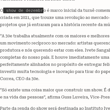
O
show de dezembr
o é marco inicial da turnê comem
criada em 2021, que trouxe uma revolução ao mercado
projetos que já entraram para a história recente da mús
“A 30e trabalha atualmente com os maiores e melhores
um movimento recíproco no mercado: artistas querendo
produtora e nós querendo estar com eles. Ivete Sangal
completas do nosso país. E houve imediatamente uma
perfeitamente alinhados no propósito de entregar fel
investir muita tecnologia e inovação para tirar do papel
Correa, CEO da 30e.
“Só existe uma coisa maior que construir um show. É 
e na vida das pessoas”, afirma Guss Luveira, Vice-Pre
Parte da renda do show será destinada ao Instituto Iv