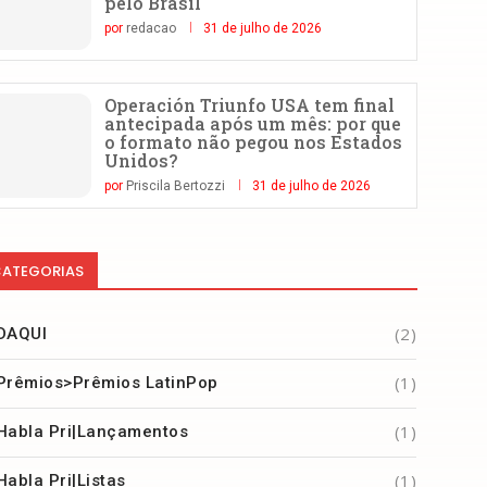
pelo Brasil
por
redacao
31 de julho de 2026
Operación Triunfo USA tem final
antecipada após um mês: por que
o formato não pegou nos Estados
Unidos?
por
Priscila Bertozzi
31 de julho de 2026
ATEGORIAS
(2)
DAQUI
(1)
Prêmios>Prêmios LatinPop
(1)
Habla Pri|Lançamentos
(1)
Habla Pri|Listas