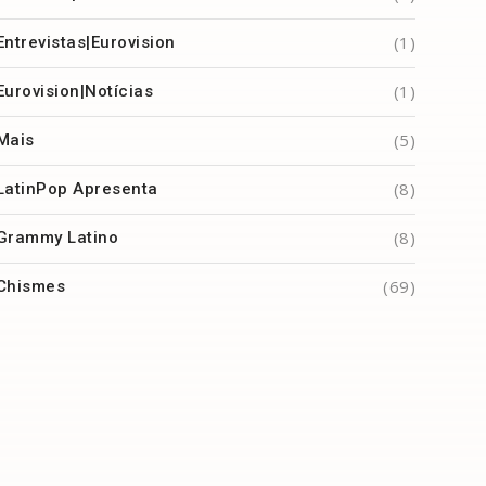
(1)
Entrevistas|Eurovision
(1)
Eurovision|Notícias
(5)
Mais
(8)
LatinPop Apresenta
(8)
Grammy Latino
(69)
Chismes