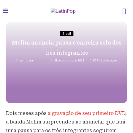
Brasil
Melim anuncia pausa e carreira solo dos
três integrantes
Escrito por
Redacao
31 de outubro de 2023
807
Visualizações
Dois meses após
a gravação de seu primeiro DVD
,
a banda Melim surpreendeu ao anunciar que fará
uma pausa para os três integrantes seguirem