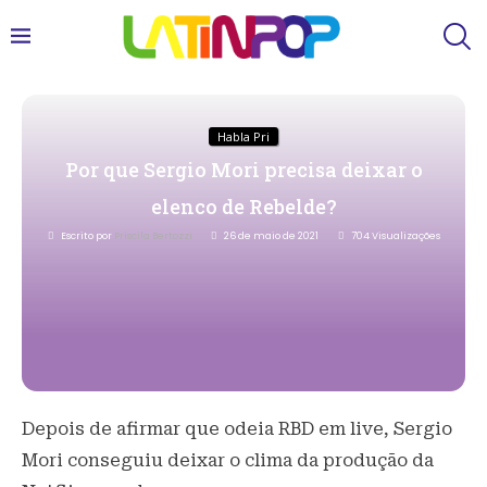
Habla Pri
Por que Sergio Mori precisa deixar o
elenco de Rebelde?
Escrito por
Priscila Bertozzi
26 de maio de 2021
704
Visualizações
Depois de afirmar que odeia RBD em live, Sergio
Mori conseguiu deixar o clima da produção da