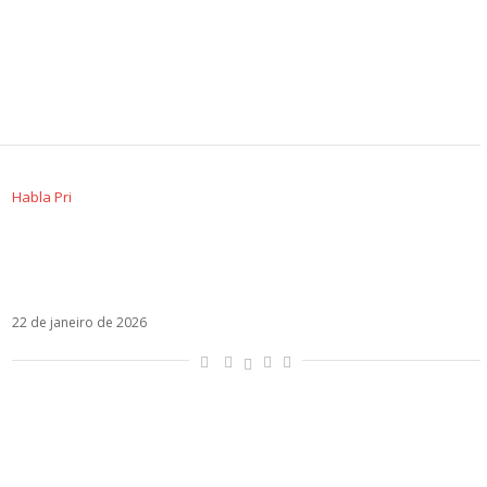
Habla Pri
Muito além do algoritmo: como a chegada de
Rebelde à Netflix consagra a imortalidade do
fenômeno RBD
22 de janeiro de 2026