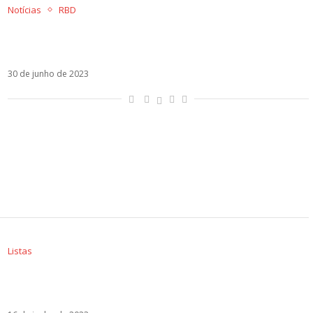
Notícias
RBD
Dulce María sobre RBD: “Não sei se vamos
fechar um ciclo”
30 de junho de 2023
Listas
Whatsapp caiu? Como lidar com o vazio sem o
aplicativo