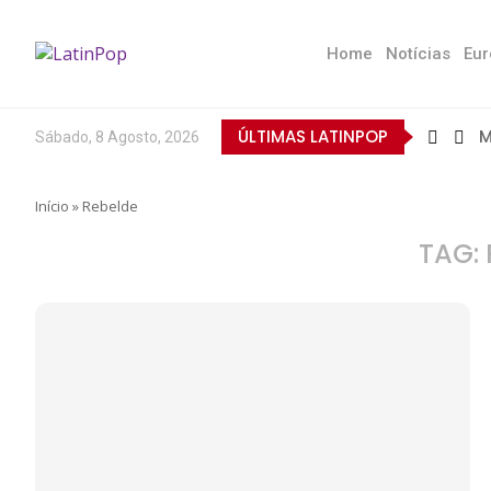
Home
Notícias
Eur
ÚLTIMAS LATINPOP
M
Sábado, 8 Agosto, 2026
B
E
Q
T
N
D
E
L
A
O
Início
»
Rebelde
TAG: