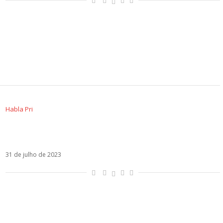
Habla Pri
Rebelde é o programa menos visto do SBT. De
quem é a culpa?
31 de julho de 2023