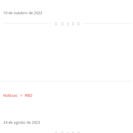
SBT tira Rebelde do ar
10 de outubro de 2023
Notícias
RBD
5 capítulos em 1: SBT quer o fim de Rebelde, diz
jornalista
24 de agosto de 2023