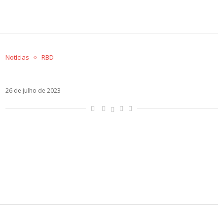
Notícias
RBD
SBT manda “esquartejar” Rebelde
26 de julho de 2023