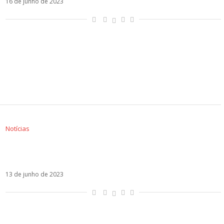
16 de junho de 2023
Notícias
Oito anos depois, Rebelde volta a turbinar
audiência do SBT
13 de junho de 2023