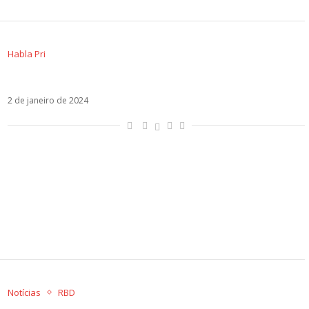
Habla Pri
20 anos de Rebelde, o primeiro álbum do RBD
2 de janeiro de 2024
Notícias
RBD