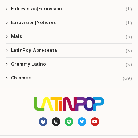
(1)
Entrevistas|Eurovision
(1)
Eurovision|Notícias
(5)
Mais
(8)
LatinPop Apresenta
(8)
Grammy Latino
(69)
Chismes