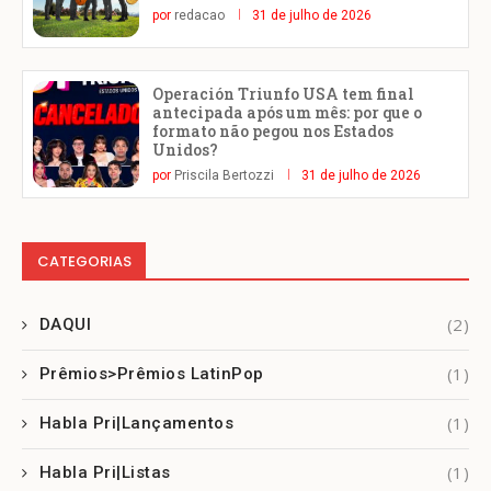
por
redacao
31 de julho de 2026
Operación Triunfo USA tem final
antecipada após um mês: por que o
formato não pegou nos Estados
Unidos?
por
Priscila Bertozzi
31 de julho de 2026
CATEGORIAS
(2)
DAQUI
(1)
Prêmios>Prêmios LatinPop
(1)
Habla Pri|Lançamentos
(1)
Habla Pri|Listas