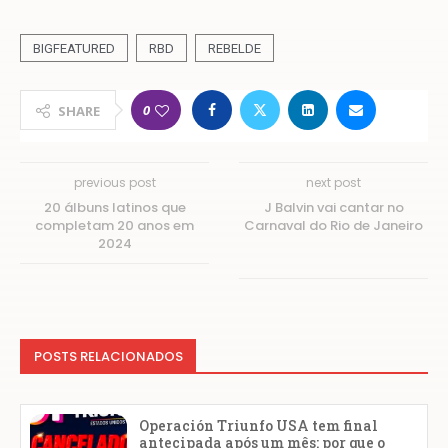
BIGFEATURED
RBD
REBELDE
0
SHARE
previous post
next post
20 álbuns latinos que
J Balvin vai cantar no
completam 20 anos em
Carnaval do Rio de Janeiro
2024
POSTS RELACIONADOS
Operación Triunfo USA tem final
antecipada após um mês: por que o