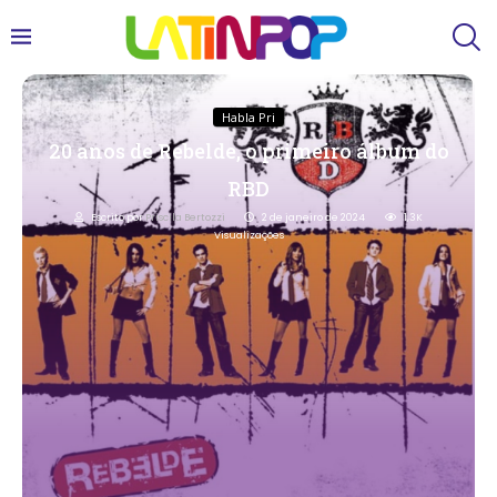
Habla Pri
20 anos de Rebelde, o primeiro álbum do
RBD
Escrito por
Priscila Bertozzi
2 de janeiro de 2024
1,3K
Visualizações