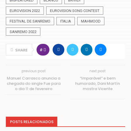
BIGFEATURED
BLANCO
BRIVIDI
EUROVISION 2022
EUROVISION SONG CONTEST
FESTIVAL DE SANREMO
ITALIA
MAHMOOD
SANREMO 2022
0
SHARE
previous post
next post
Manuel Carrasco anuncia a
“Imparável” e bem
chegada do single Fue para
humorado, Dani Martín
o dia 11 de fevereiro
mostra Vicente
POSTS RELACIONADOS