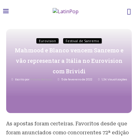
Eurovision
Festival de Sanremo
Mahmood e Blanco vencem Sanremo e
vão representar a Itália no Eurovision
com Brividi
Escrito por
Priscila Bertozzi
5 de fevereiro de 2022
1,3K
Visualizações
As apostas foram certeiras. Favoritos desde que
foram anunciados como concorrentes 72ª edição