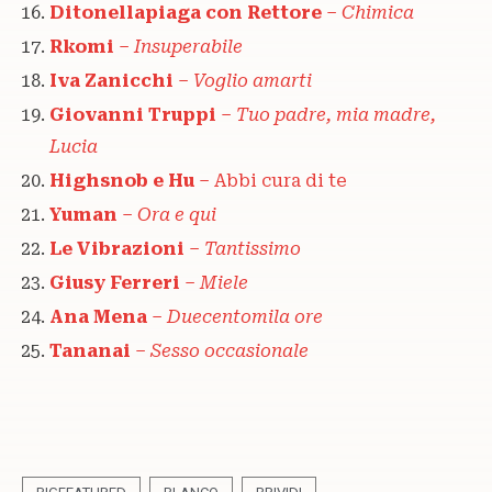
Ditonellapiaga con Rettore
–
Chimica
Rkomi
–
Insuperabile
Iva Zanicchi
–
Voglio amarti
Giovanni Truppi
–
Tuo padre, mia madre,
Lucia
Highsnob e Hu
– Abbi cura di te
Yuman
–
Ora e qui
Le Vibrazioni
–
Tantissimo
Giusy Ferreri
–
Miele
Ana Mena
–
Duecentomila ore
Tananai
–
Sesso occasionale