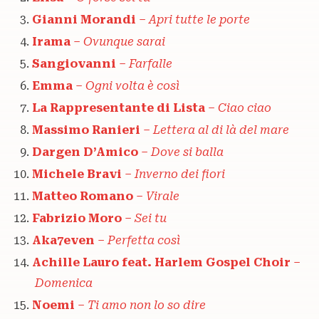
Gianni Morandi
–
Apri tutte le porte
Irama
–
Ovunque sarai
Sangiovanni
–
Farfalle
Emma
–
Ogni volta è così
La Rappresentante di Lista
–
Ciao ciao
Massimo Ranieri
–
Lettera al di là del mare
Dargen D’Amico
–
Dove si balla
Michele Bravi
–
Inverno dei fiori
Matteo Romano
–
Virale
Fabrizio Moro
–
Sei tu
Aka7even
–
Perfetta così
Achille Lauro feat. Harlem Gospel Choir
–
Domenica
Noemi
–
Ti amo non lo so dire