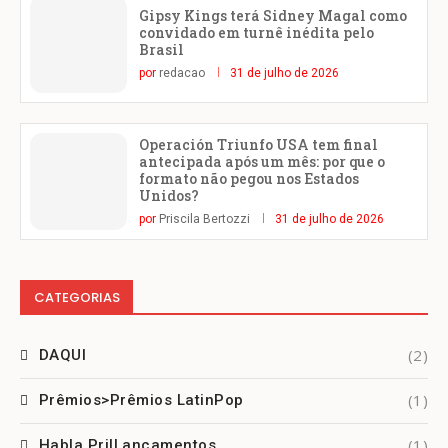
Gipsy Kings terá Sidney Magal como
convidado em turnê inédita pelo
Brasil
por
redacao
31 de julho de 2026
Operación Triunfo USA tem final
antecipada após um mês: por que o
formato não pegou nos Estados
Unidos?
por
Priscila Bertozzi
31 de julho de 2026
CATEGORIAS
(2)
DAQUI
(1)
Prêmios>Prêmios LatinPop
(1)
Habla Pri|Lançamentos