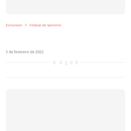
Eurovision
Festival de Sanremo
Mahmood e Blanco vencem Sanremo e vão
representar a Itália no Eurovision com Brividi
5 de fevereiro de 2022