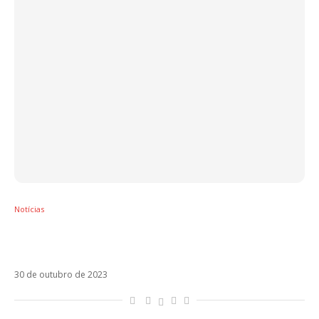
Notícias
Mahmood inicia nova etapa com Cocktail
D’Amore
30 de outubro de 2023