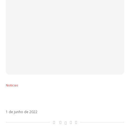
Notícias
Blanco vai virar a página do Eurovision com
Nostalgia
1 de junho de 2022