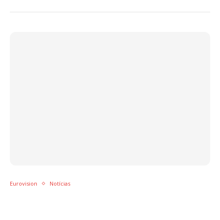
Eurovision
Notícias
O que muda em Brividi, a canção de
Mahmood e Blanco, para o Eurovision?