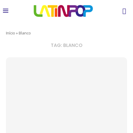
Início
»
Blanco
TAG:
BLANCO