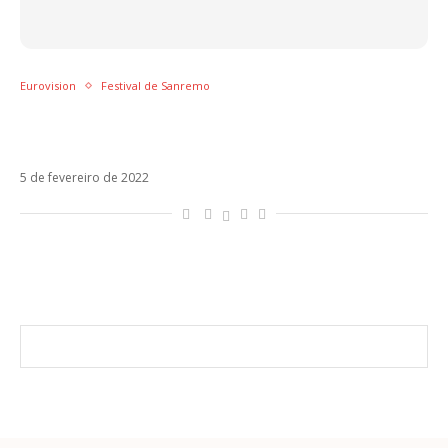
Eurovision
Festival de Sanremo
Mahmood e Blanco vencem Sanremo e vão
representar a Itália no Eurovision com Brividi
5 de fevereiro de 2022