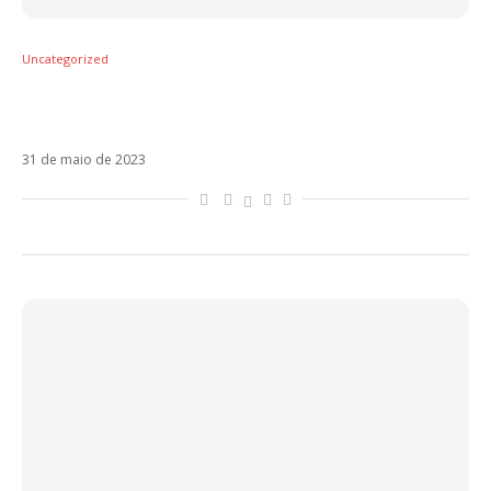
Uncategorized
Final da Liga Europa mobiliza torcedores
ilustres da Roma
31 de maio de 2023