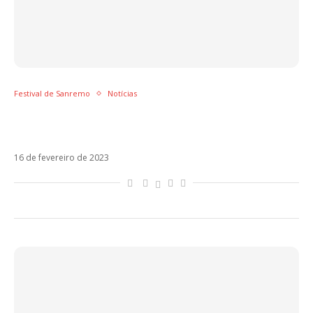
Festival de Sanremo
Notícias
Blanco é investigado na Itália após ataque
de fúria no Festival de Sanremo
16 de fevereiro de 2023