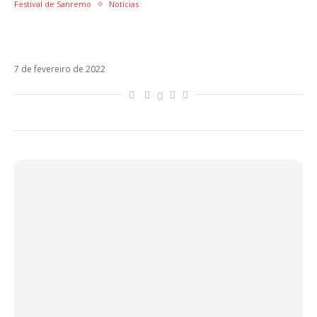
Festival de Sanremo
Notícias
Final do Festival de Sanremo tem recorde de
audiência na Itália
7 de fevereiro de 2022