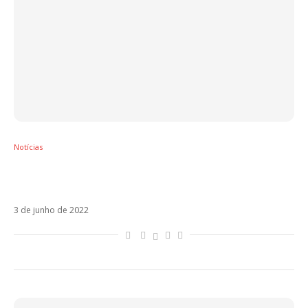
Notícias
Ouça Nostalgia, a música que faz Blanco
virar a página do Eurovision
3 de junho de 2022