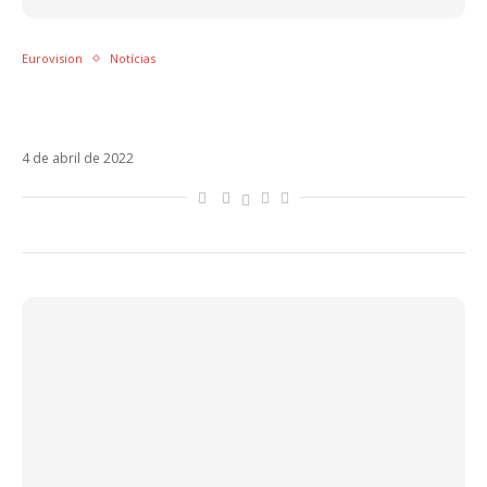
Eurovision
Notícias
O que muda em Brividi, a canção de
Mahmood e Blanco, para o Eurovision?
4 de abril de 2022