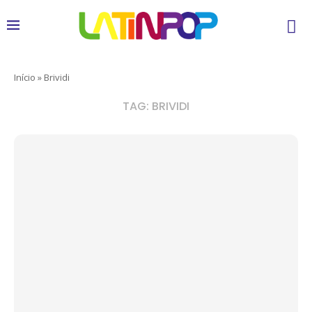
Início
»
Brividi
TAG:
BRIVIDI