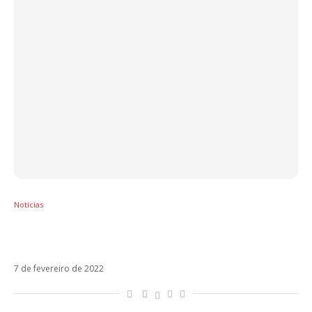
Notícias
Mahmood e Blanco são destaques da
playlist TOP 50 do Spotify
7 de fevereiro de 2022