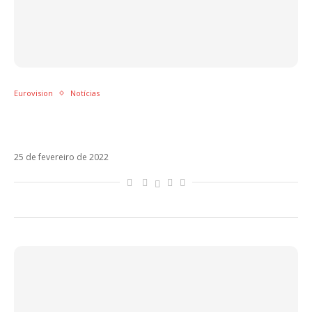
Eurovision
Notícias
Ucrânia pula para segundo lugar nas
apostas para o Eurovision 2022
25 de fevereiro de 2022