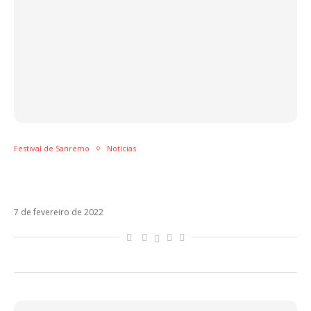
Festival de Sanremo
Notícias
Final do Festival de Sanremo tem recorde de
audiência na Itália
7 de fevereiro de 2022