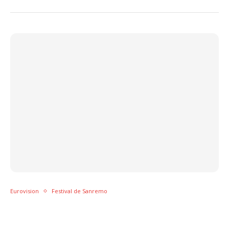
Eurovision
Festival de Sanremo
Mahmood e Blanco vencem Sanremo e vão
representar a Itália no Eurovision com Brividi