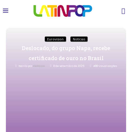
Eurovision
Notícias
Deslocado, do grupo Napa, recebe
certificado de ouro no Brasil
Escrito por
Redacao
8 de setembro de 2025
488
Visualizações