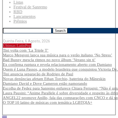
Listas
Festival de Sanremo
RBD
Lançamentos
Prêmios
Search
Quinta-Feira, 6 Agosto, 2026
Últimas LatinPop
Tini volta com ‘La Triple T’
Marco Mengoni lança sua música para o verão italiano ‘No Stress’
Bad Bunny mescla ritmos no novo álbum ‘Verano sin ti’
Ex confirma ruptura e revela relacionamento aberto com Damiano
Quem é Luna Passos, a modelo brasileira que conquistou Victoria De.
Tini anuncia separação de Rodrigo de Paul
Novas denúncias afetam Ethan Torchio, baterista do Måneskin
Damiano David e Dove Cameron estão namorando
Escolha de Fedez para Sanremo enfurece Chiara Ferragni: “Não é uma
Laura Pausini: “Anime Parallele é sobre diversidade e respeito às dife
ANGEL22 promove Anillo, fala das comparações com CNCO e dá spoi
O TOP 10 latino de músicas com temática LGBTQIA+