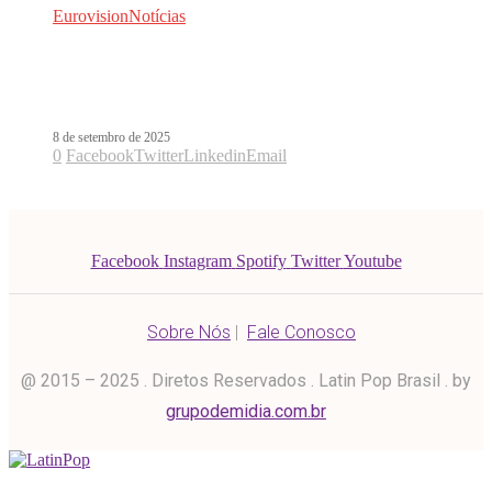
Eurovision
Notícias
Deslocado, do grupo Napa, recebe
certificado de ouro no Brasil
8 de setembro de 2025
0
Facebook
Twitter
Linkedin
Email
Facebook
Instagram
Spotify
Twitter
Youtube
Sobre Nós
|
Fale Conosco
@ 2015 – 2025 . Diretos Reservados . Latin Pop Brasil . by
grupodemidia.com.br