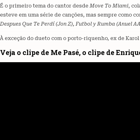
É o primeiro tema do cantor desde
Move To Miami
, co
esteve em uma série de canções, mas sempre como c
Despues Que Te Perdí (Jon Z), Futbol y Rumba (Anuel AA)
À exceção do dueto com o porto-riquenho, ex de Karol 
Veja o clipe de Me Pasé, o clipe de Enriq