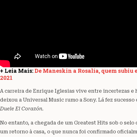
+ Leia Mais:
De Maneskin a Rosalía, quem subiu 
2021
A carreira de Enrique Iglesias vive entre incertezas e
deixou a Universal Music rumo a Sony. Lá fez sucesso
Duele El Corazón.
No entanto, a chegada de um Greatest Hits sob o selo
um retorno à casa, o que nunca foi confirmado oficial