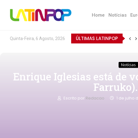
Home
Notícias
Eur
ÚLTIMAS LATINPOP
Quinta-Feira, 6 Agosto, 2026
Notícias
Enrique Iglesias está de v
Farruko).
Escrito por
Redacao
1 de julho 