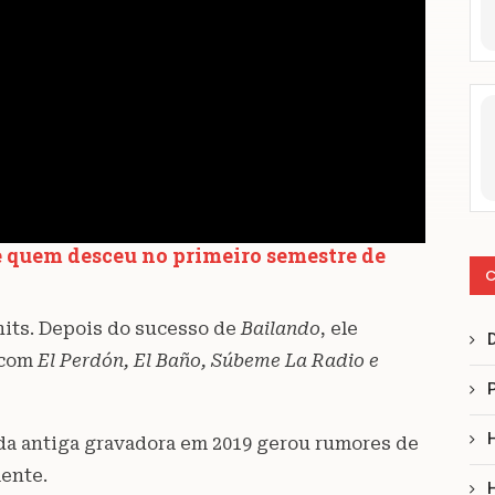
e quem desceu no primeiro semestre de
C
 hits. Depois do sucesso de
Bailando
, ele
 com
El Perdón, El Baño, Súbeme La Radio e
 da antiga gravadora em 2019 gerou rumores de
mente.