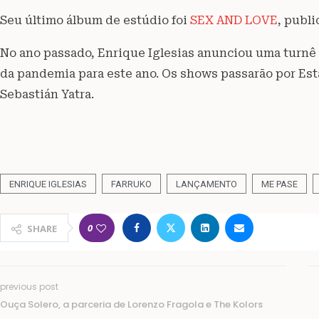
Seu último álbum de estúdio foi
SEX AND LOVE
, publi
No ano passado, Enrique Iglesias anunciou uma turnê
da pandemia para este ano. Os shows passarão por Es
Sebastián Yatra.
ENRIQUE IGLESIAS
FARRUKO
LANÇAMENTO
ME PASE
0
SHARE
previous post
Ouça Solero, a parceria de Lorenzo Fragola e The Kolors