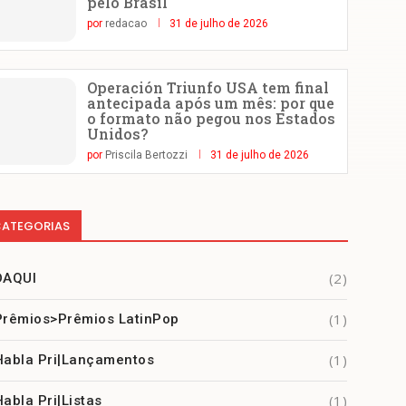
pelo Brasil
por
redacao
31 de julho de 2026
Operación Triunfo USA tem final
antecipada após um mês: por que
o formato não pegou nos Estados
Unidos?
por
Priscila Bertozzi
31 de julho de 2026
ATEGORIAS
(2)
DAQUI
(1)
Prêmios>Prêmios LatinPop
(1)
Habla Pri|Lançamentos
(1)
Habla Pri|Listas