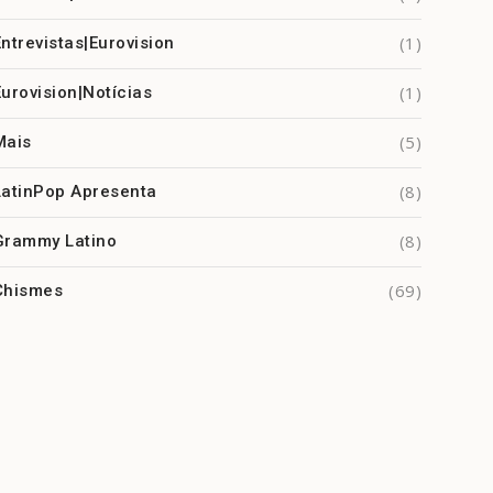
(1)
Entrevistas|Eurovision
(1)
Eurovision|Notícias
(5)
Mais
(8)
LatinPop Apresenta
(8)
Grammy Latino
(69)
Chismes