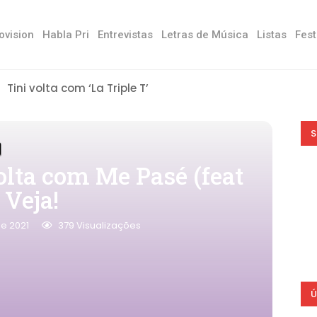
ovision
Habla Pri
Entrevistas
Letras de Música
Listas
Fest
Tini volta com ‘La Triple T’
S
olta com Me Pasé (feat
 Veja!
de 2021
379
Visualizações
Ú