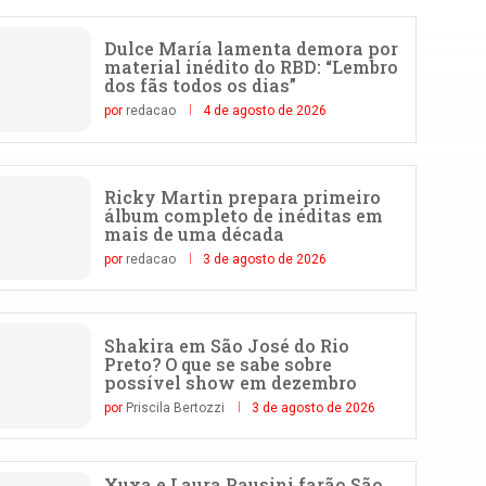
Dulce María lamenta demora por
material inédito do RBD: “Lembro
dos fãs todos os dias”
por
redacao
4 de agosto de 2026
Ricky Martin prepara primeiro
álbum completo de inéditas em
mais de uma década
por
redacao
3 de agosto de 2026
Shakira em São José do Rio
Preto? O que se sabe sobre
possível show em dezembro
por
Priscila Bertozzi
3 de agosto de 2026
Xuxa e Laura Pausini farão São