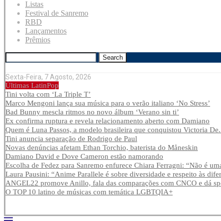
Listas
Festival de Sanremo
RBD
Lançamentos
Prêmios
Search
Sexta-Feira, 7 Agosto, 2026
Últimas LatinPop
Tini volta com ‘La Triple T’
Marco Mengoni lança sua música para o verão italiano ‘No Stress’
Bad Bunny mescla ritmos no novo álbum ‘Verano sin ti’
Ex confirma ruptura e revela relacionamento aberto com Damiano
Quem é Luna Passos, a modelo brasileira que conquistou Victoria De.
Tini anuncia separação de Rodrigo de Paul
Novas denúncias afetam Ethan Torchio, baterista do Måneskin
Damiano David e Dove Cameron estão namorando
Escolha de Fedez para Sanremo enfurece Chiara Ferragni: “Não é uma
Laura Pausini: “Anime Parallele é sobre diversidade e respeito às dife
ANGEL22 promove Anillo, fala das comparações com CNCO e dá spoi
O TOP 10 latino de músicas com temática LGBTQIA+