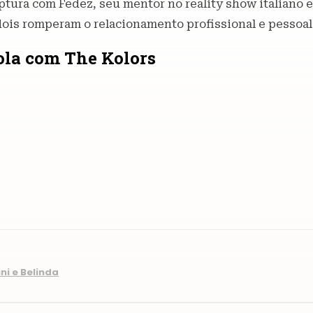
tura com Fedez, seu mentor no reality show italiano e
 dois romperam o relacionamento profissional e pessoa
gola com The Kolors
ni e Belinda