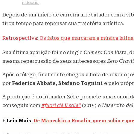
1 de julho de 2021
375
Visualizações
Escrito por
redacao
Depois de um início de carreira arrebatador com a vit
tirou tempo para repensar sua trajetória artística.
Retrospectiva:
Os fatos que marcaram a música latina
Sua última aparição foi no single
Camera Con Vist
a, d
mesma repercussão de seus antecessores
Zero Gravi
Após o fôlego, finalmente chegou a hora de rever o jov
por
Federica Abbate, Stefano Tognini
e pelo própr
A produção é do hitmaker Zef e promete uma sonoridad
conseguiu com
#fuori c’è il sole”
(2015) e
L’esercito del
+ Leia Mais:
De Maneskin a Rosalía, quem subiu e qu