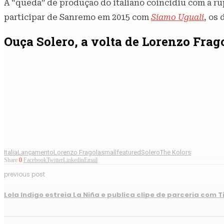
A “queda” de produção do italiano coincidiu com a rup
participar de Sanremo em 2015 com
Siamo Uguali
, os
Ouça Solero, a volta de Lorenzo Fra
Italia
Lançamento
Lorenzo Fragola
smallfeatured
Solero
The Kolors
Share
0
Facebook
Twitter
Linkedin
Email
previous post
Lola Indigo estreia La Niña e publica clipe de parceria com Ti