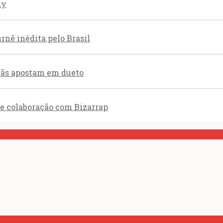
dy
nê inédita pelo Brasil
 fãs apostam em dueto
de colaboração com Bizarrap