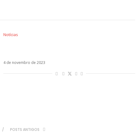
Notícias
Emília Mernes, Sofía Reyes e Mahmood: os
lançamentos da semana
4 de novembro de 2023
POSTS ANTIGOS