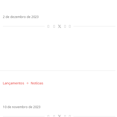
Feid, Ultimo, Iñigo Quintero: os lançamentos da
semana
2 de dezembro de 2023
Lançamentos
Notícias
Mon Laferte, María Becerra e Melendi: os
lançamentos da semana
10 de novembro de 2023