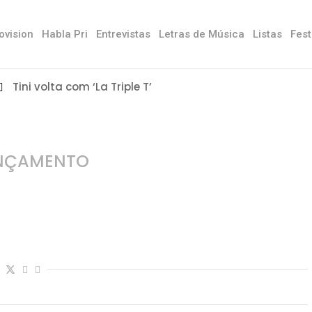
ovision
Habla Pri
Entrevistas
Letras de Música
Listas
Fest
Tini volta com ‘La Triple T’
NÇAMENTO
lo filho Pablo