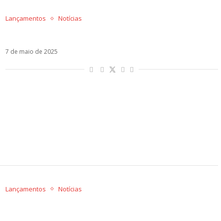
Lançamentos
Notícias
Miranda! e Tini encantam com Me Gusta. Ouça!
7 de maio de 2025
Lançamentos
Notícias
Ouça Eso Es Mondar, o polêmico novo single do
Carlos Vives