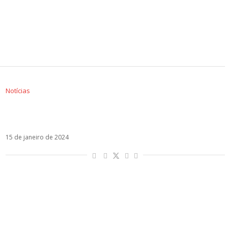
Notícias
Ouça Bota Niña, a parceria de Bad Gyal e
Anitta
15 de janeiro de 2024