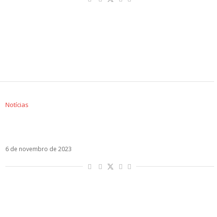
Notícias
Laura Pausini e Tiago Iorc estreiam versão
acústica de Durar (uma vida com você)
6 de novembro de 2023