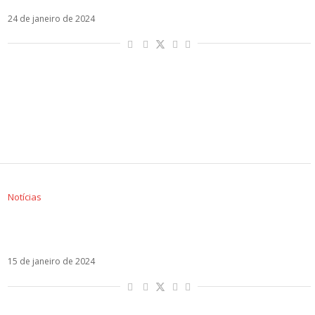
24 de janeiro de 2024
Notícias
Kali Uchis anuncia gravidez e estreia o álbum
Orquídeas
15 de janeiro de 2024