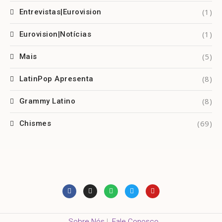
(1)
Entrevistas|Eurovision
(1)
Eurovision|Notícias
(5)
Mais
(8)
LatinPop Apresenta
(8)
Grammy Latino
(69)
Chismes
Sobre Nós
|
Fale Conosco