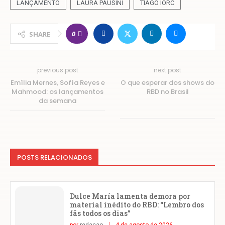
LANÇAMENTO
LAURA PAUSINI
TIAGO IORC
0
SHARE
previous post
next post
Emília Mernes, Sofía Reyes e
O que esperar dos shows do
Mahmood: os lançamentos
RBD no Brasil
da semana
POSTS RELACIONADOS
Dulce María lamenta demora por
material inédito do RBD: “Lembro dos
fãs todos os dias”