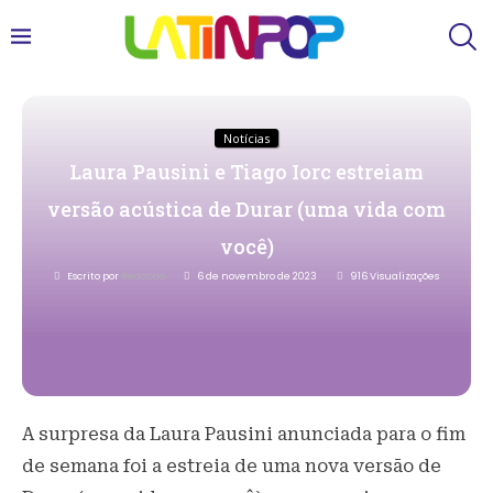
Notícias
Laura Pausini e Tiago Iorc estreiam
versão acústica de Durar (uma vida com
você)
Escrito por
Redacao
6 de novembro de 2023
916
Visualizações
A surpresa da Laura Pausini anunciada para o fim
de semana foi a estreia de uma nova versão de