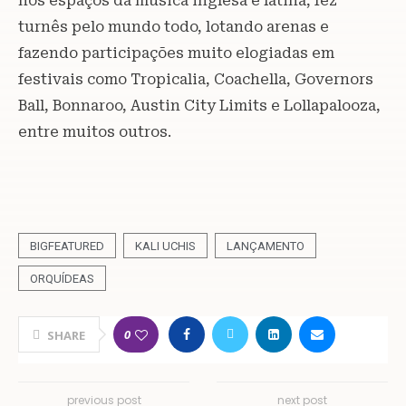
nos espaços da música inglesa e latina, fez
turnês pelo mundo todo, lotando arenas e
fazendo participações muito elogiadas em
festivais como Tropicalia, Coachella, Governors
Ball, Bonnaroo, Austin City Limits e Lollapalooza,
entre muitos outros.
BIGFEATURED
KALI UCHIS
LANÇAMENTO
ORQUÍDEAS
0
SHARE
previous post
next post