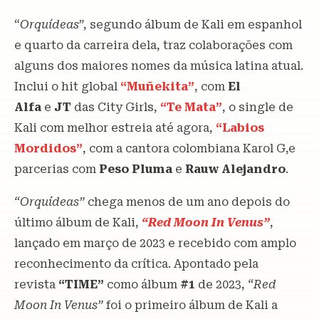
“
Orquídeas
”, segundo álbum de Kali em espanhol
e quarto da carreira dela, traz colaborações com
alguns dos maiores nomes da música latina atual.
Inclui o hit global
“Muñekita”
, com
El
Alfa
e
JT
das City Girls,
“Te Mata”
, o single de
Kali com melhor estreia até agora,
“Labios
Mordidos”
, com a cantora colombiana Karol G,e
parcerias com
Peso Pluma
e
Rauw Alejandro
.
“Orquídeas”
chega menos de um ano depois do
último álbum de Kali,
“Red Moon In Venus”
,
lançado em março de 2023 e recebido com amplo
reconhecimento da crítica. Apontado pela
revista
“TIME”
como álbum
#1
de 2023,
“Red
Moon In Venus”
foi o primeiro álbum de Kali a