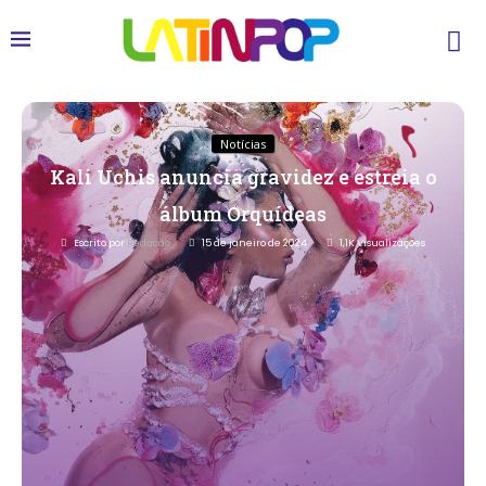
Notícias
Kali Uchis anuncia gravidez e estreia o
álbum Orquídeas
Escrito por
Redacao
15 de janeiro de 2024
1,1K
Visualizações