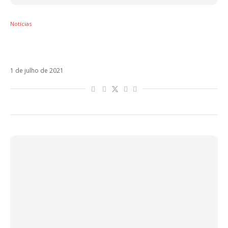
Notícias
Enrique Iglesias está de volta com Me Pasé
(feat Farruko). Veja!
1 de julho de 2021