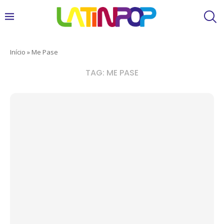
Início
»
Me Pase
TAG:
ME PASE