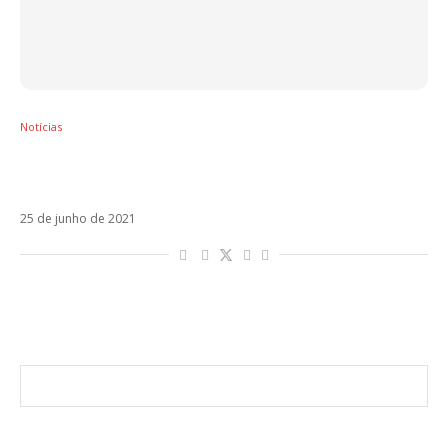
Notícias
Após três anos, Enrique Iglesias anuncia
retorno ao lado de Farruko em Me Pasé
25 de junho de 2021