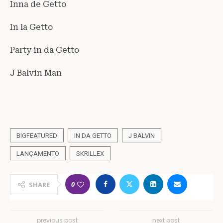
Inna de Getto
In la Getto
Party in da Getto
J Balvin Man
BIGFEATURED
IN DA GETTO
J BALVIN
LANÇAMENTO
SKRILLEX
0
SHARE
previous post
next post