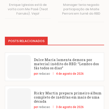
Enrique Iglesias está de
Manager teria negado
volta com Me Pasé (feat
participação de Maite
Farruko). Veja!
Perroni em turnê do RBD
POSTS RELACIONADOS
Dulce María lamenta demora por
material inédito do RBD: “Lembro dos
fãs todos os dias”
por
redacao
4 de agosto de 2026
Ricky Martin prepara primeiro álbum
completo de inéditas em mais de uma
década
por
redacao
3 de agosto de 2026