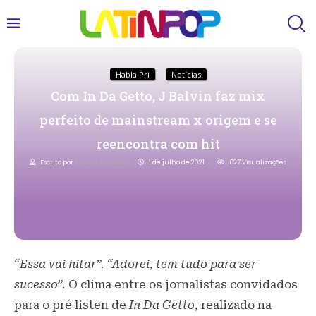
Habla Pri
Notícias
Com In Da Getto, J Balvin faz mix
perfeito de mainstream x origem e se
reencontra com hit
Escrito por
Priscila Bertozzi
1 de julho de 2021
627
Visualizações
“Essa vai hitar”. “Adorei, tem tudo para ser
sucesso”.
O clima entre os jornalistas convidados
para o pré listen de
In Da Getto
, realizado na