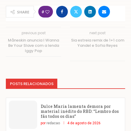
0
SHARE
previous post
next post
Måneskin anuncia I Wanna
Sia estreia remix de 1+1 com
Be Your Slave com a lenda
Yandel e Sofia Reyes
Iggy Pop
POSTS RELACIONADOS
Dulce María lamenta demora por
material inédito do RBD: “Lembro dos
fãs todos os dias”
por
redacao
4 de agosto de 2026