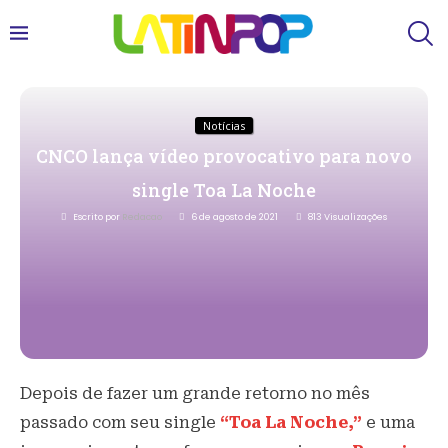
Notícias
CNCO lança vídeo provocativo para novo
single Toa La Noche
Escrito por
Redacao
6 de agosto de 2021
813
Visualizações
Depois de fazer um grande retorno no mês
passado com seu single
“Toa La Noche,”
e uma