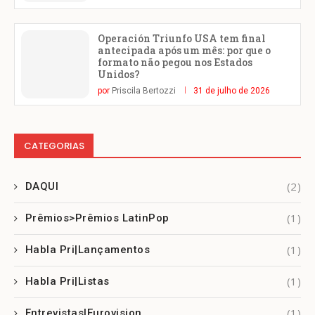
Operación Triunfo USA tem final
antecipada após um mês: por que o
formato não pegou nos Estados
Unidos?
por
Priscila Bertozzi
31 de julho de 2026
CATEGORIAS
(2)
DAQUI
(1)
Prêmios>Prêmios LatinPop
(1)
Habla Pri|Lançamentos
(1)
Habla Pri|Listas
(1)
Entrevistas|Eurovision