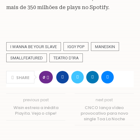
mais de 350 milhões de plays no Spotify.
I WANNA BE YOUR SLAVE
IGGY POP
MANESKIN
SMALLFEATURED
TEATRO D'IRA
0
SHARE
previous post
next post
Wisin estreia a inédita
CNCO lança vídeo
Playita. Veja o clipe!
provocativo para novo
single Toa La Noche