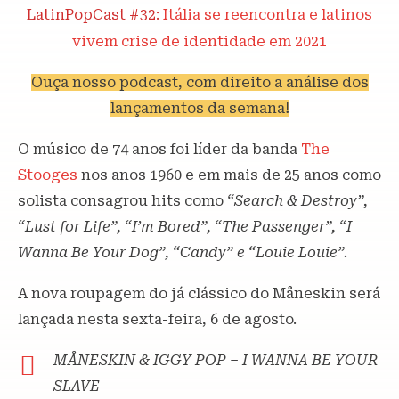
LatinPopCast #32:
Itália se reencontra e latinos
vivem crise de identidade em 2021
Ouça nosso podcast, com direito a análise dos
lançamentos da semana!
O músico de 74 anos foi líder da banda
The
Stooges
nos anos 1960 e em mais de 25 anos como
solista consagrou hits como
“Search & Destroy”,
“Lust for Life”, “I’m Bored”, “The Passenger”, “I
Wanna Be Your Dog”, “Candy” e “Louie Louie”.
A nova roupagem do já clássico do Måneskin será
lançada nesta sexta-feira, 6 de agosto.
MÅNESKIN & IGGY POP – I WANNA BE YOUR
SLAVE