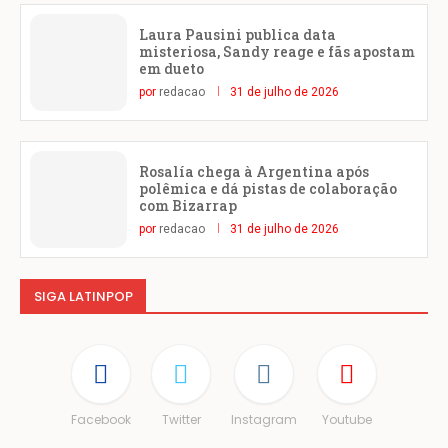
Laura Pausini publica data
misteriosa, Sandy reage e fãs apostam
em dueto
por
redacao
31 de julho de 2026
Rosalía chega à Argentina após
polêmica e dá pistas de colaboração
com Bizarrap
por
redacao
31 de julho de 2026
SIGA LATINPOP
Facebook
Twitter
Instagram
Youtube