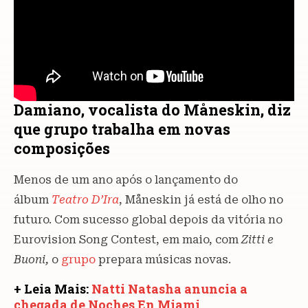
Damiano, vocalista do Måneskin, diz
que grupo trabalha em novas
composições
Menos de um ano após o lançamento do
álbum
Teatro D’Ira
, Måneskin já está de olho no
futuro. Com sucesso global depois da vitória no
Eurovision Song Contest, em maio, com
Zitti e
Buoni,
o
grupo
prepara músicas novas.
+ Leia Mais:
Natti Natasha anuncia a
chegada de Noches En Miami