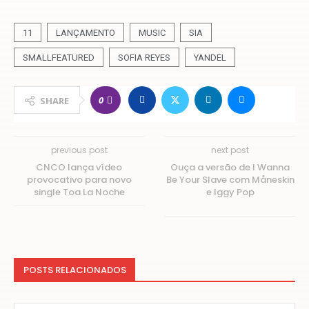
11
LANÇAMENTO
MUSIC
SIA
SMALLFEATURED
SOFIA REYES
YANDEL
0
SHARE
previous post
next post
CNCO lança vídeo
Ouça a versão de I Wanna
provocativo para novo
Be Your Slave com Måneskin
single Toa La Noche
e Iggy Pop
POSTS RELACIONADOS