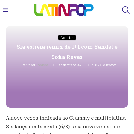
Notícias
Sia estreia remix de 1+1 com Yandel e
Sofia Reyes
Escrito por
Redacao
6 de agosto de 2021
598
Visualizações
A nove vezes indicada ao Grammy e multiplatina
Sia lança nesta sexta (6/8) uma nova versão de