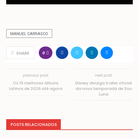
MANUEL CARRASCO
0
SHARE
previous post
next post
Os 15 melhores álbuns
Disney divulga trailer oficial
latinos de 2026 até agora
da nova temporada de Sou
Luna
POSTS RELACIONADOS