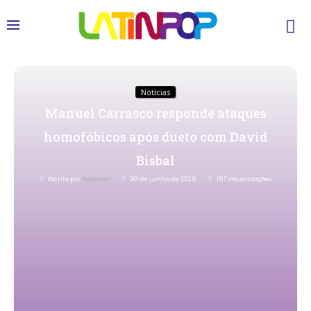
Notícias
Manuel Carrasco responde ataques
homofóbicos após dueto com David
Bisbal
Escrito por
Redacao
30 de junho de 2026
157
Visualizações