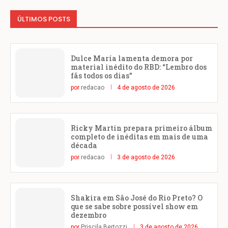
ÚLTIMOS POSTS
Dulce María lamenta demora por
material inédito do RBD: “Lembro dos
fãs todos os dias”
por
redacao
4 de agosto de 2026
Ricky Martin prepara primeiro álbum
completo de inéditas em mais de uma
década
por
redacao
3 de agosto de 2026
Shakira em São José do Rio Preto? O
que se sabe sobre possível show em
dezembro
por
Priscila Bertozzi
3 de agosto de 2026