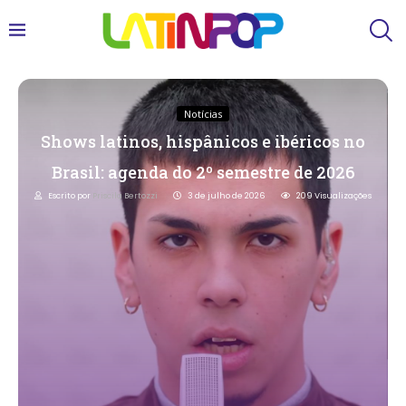
Notícias
Shows latinos, hispânicos e ibéricos no
Brasil: agenda do 2º semestre de 2026
Escrito por
Priscila Bertozzi
3 de julho de 2026
209
Visualizações