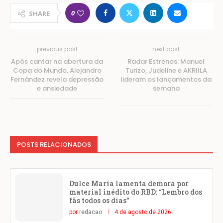
0
SHARE
previous post
next post
Após cantar na abertura da
Radar Estrenos: Manuel
Copa do Mundo, Alejandro
Turizo, Judeline e AKRIILA
Fernández revela depressão
lideram os lançamentos da
e ansiedade
semana
POSTS RELACIONADOS
Dulce María lamenta demora por
material inédito do RBD: “Lembro dos
fãs todos os dias”
por
redacao
4 de agosto de 2026