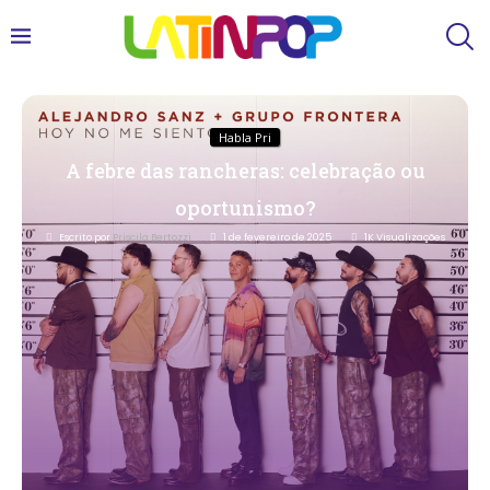
Habla Pri
A febre das rancheras: celebração ou
oportunismo?
Escrito por
Priscila Bertozzi
1 de fevereiro de 2025
1K
Visualizações