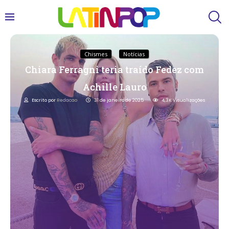
Chismes
Notícias
Chiara Ferragni teria traído Fedez com
Achille Lauro
Escrito por
Redacao
31 de janeiro de 2025
4,3K
Visualizações