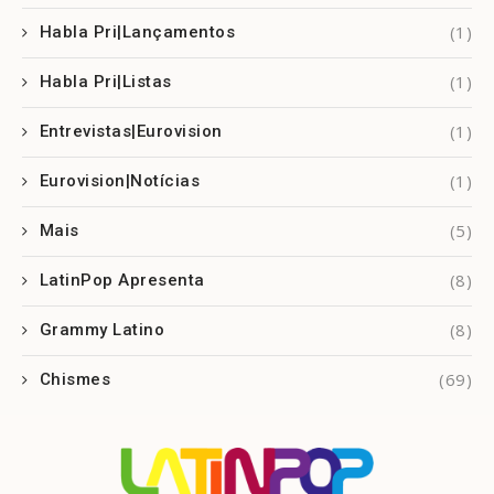
(1)
Habla Pri|Lançamentos
(1)
Habla Pri|Listas
(1)
Entrevistas|Eurovision
(1)
Eurovision|Notícias
(5)
Mais
(8)
LatinPop Apresenta
(8)
Grammy Latino
(69)
Chismes