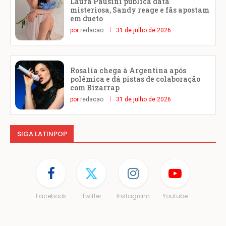
Laura Pausini publica data
misteriosa, Sandy reage e fãs apostam
em dueto
por
redacao
31 de julho de 2026
Rosalía chega à Argentina após
polêmica e dá pistas de colaboração
com Bizarrap
por
redacao
31 de julho de 2026
SIGA LATINPOP
Facebook
Twitter
Instagram
Youtube