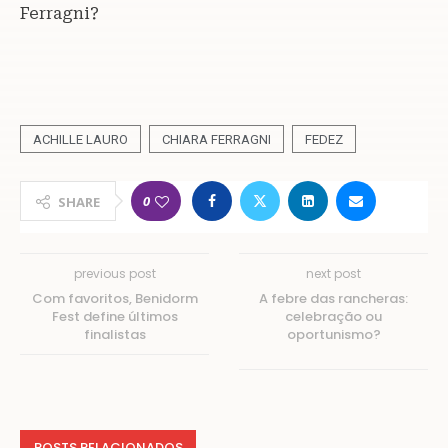
Ferragni?
ACHILLE LAURO
CHIARA FERRAGNI
FEDEZ
0
SHARE
previous post
next post
Com favoritos, Benidorm
A febre das rancheras:
Fest define últimos
celebração ou
finalistas
oportunismo?
POSTS RELACIONADOS