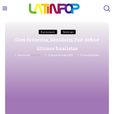
Eurovision
Notícias
Com favoritos, Benidorm Fest define
últimos finalistas
Escrito por
Redacao
31 de janeiro de 2025
1K
Visualizações