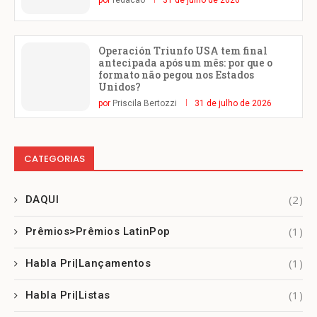
por
redacao
31 de julho de 2026
Operación Triunfo USA tem final
antecipada após um mês: por que o
formato não pegou nos Estados
Unidos?
por
Priscila Bertozzi
31 de julho de 2026
CATEGORIAS
(2)
DAQUI
(1)
Prêmios>Prêmios LatinPop
(1)
Habla Pri|Lançamentos
(1)
Habla Pri|Listas