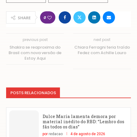
0
SHARE
previous post
next post
Shakira se reaproxima do
Chiara Ferragni teria traído
Brasil com nova versão de
Fedez com Achille Lauro
Estoy Aqui
POSTS RELACIONADOS
Dulce María lamenta demora por
material inédito do RBD: “Lembro dos
fãs todos os dias”
por
redacao
4 de agosto de 2026