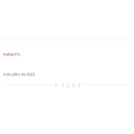
Habla Pri
Vídeo: Qual é o hit latino de 2023?
4 de julho de 2023