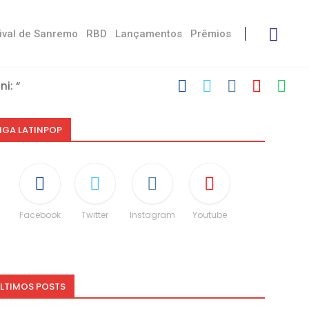
ival de Sanremo
RBD
Lançamentos
Prêmios
i: “Não é uma...
speito às diferenças”
O e dá spoiler...
IGA LATINPOP
Facebook
Twitter
Instagram
Youtube
LTIMOS POSTS