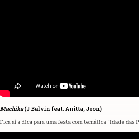
Machika
(J Balvin feat. Anitta, Jeon)
Fica aí a dica para uma festa com temática “Idade das 