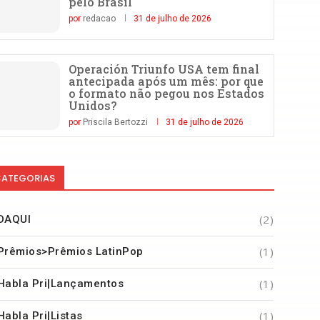
pelo Brasil
por
redacao
31 de julho de 2026
Operación Triunfo USA tem final
antecipada após um mês: por que
o formato não pegou nos Estados
Unidos?
por
Priscila Bertozzi
31 de julho de 2026
ATEGORIAS
(2)
DAQUI
(1)
Prêmios>Prêmios LatinPop
(1)
Habla Pri|Lançamentos
(1)
Habla Pri|Listas