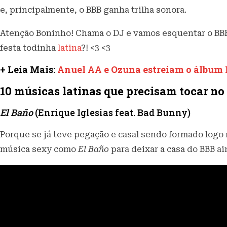
e, principalmente, o BBB ganha trilha sonora.
Atenção Boninho! Chama o DJ e vamos esquentar o BBB 
festa todinha
latina
?! <3 <3
+ Leia Mais:
Anuel AA e Ozuna estreiam o álbum 
10 músicas latinas que precisam tocar no
El Baño
(Enrique Iglesias feat. Bad Bunny)
Porque se já teve pegação e casal sendo formado logo
música sexy como
El Baño
para deixar a casa do BBB ai