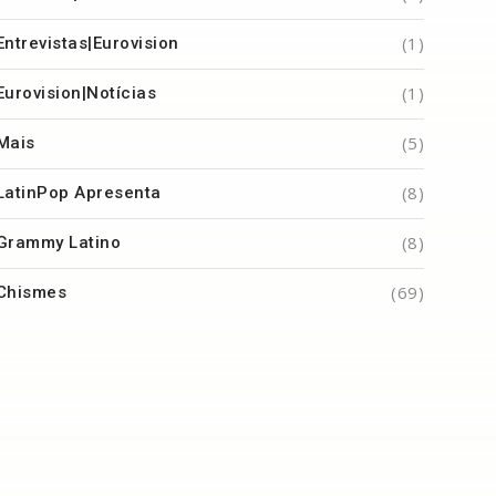
(1)
Entrevistas|Eurovision
(1)
Eurovision|Notícias
(5)
Mais
(8)
LatinPop Apresenta
(8)
Grammy Latino
(69)
Chismes