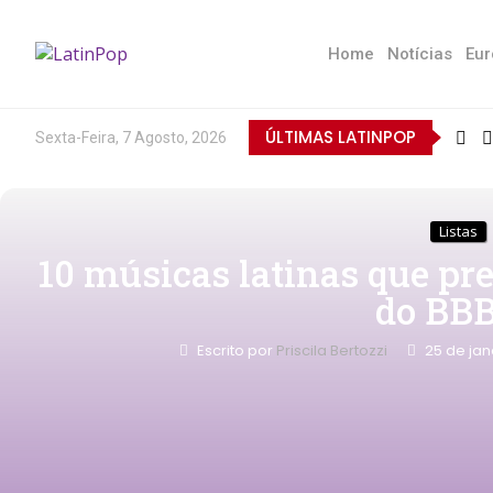
Home
Notícias
Eur
ÚLTIMAS LATINPOP
Sexta-Feira, 7 Agosto, 2026
Listas
10 músicas latinas que pr
do BBB
Escrito por
Priscila Bertozzi
25 de jan