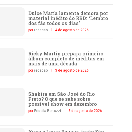
Dulce María lamenta demora por
material inédito do RBD: “Lembro
dos fãs todos os dias”
por
redacao
4 de agosto de 2026
Ricky Martin prepara primeiro
álbum completo de inéditas em
mais de uma década
por
redacao
3 de agosto de 2026
Shakira em São José do Rio
Preto? O que se sabe sobre
possível show em dezembro
por
Priscila Bertozzi
3 de agosto de 2026
Xuxa e Laura Pausini farão São