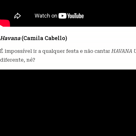
Havana
(Camila Cabello)
É impossível ir a qualquer festa e não cantar
HAVANA 
diferente, né?