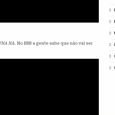
UNA NA.
No BBB a gente sabe que não vai ser