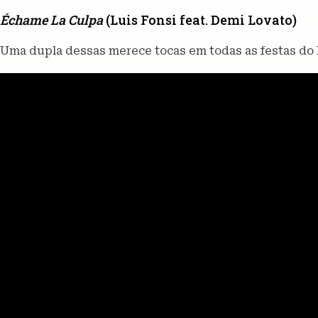
Échame La Culpa
(Luis Fonsi feat. Demi Lovato)
Uma dupla dessas merece tocas em todas as festas do