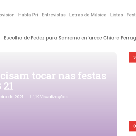
ovision
Habla Pri
Entrevistas
Letras de Música
Listas
Fest
Escolha de Fedez para Sanremo enfurece Chiara Ferragn
Laura Pausini: “Anime Parallele é sobre diversidade e re
ANGEL22 promove Anillo, fala das comparações com CNC
O TOP 10 latino de músicas com temática LGBTQIA+
S
ecisam tocar nas festas
 21
eiro de 2021
1,1K
Visualizações
Ú