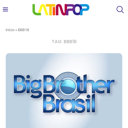
Início
»
BBB18
TAG:
BBB18